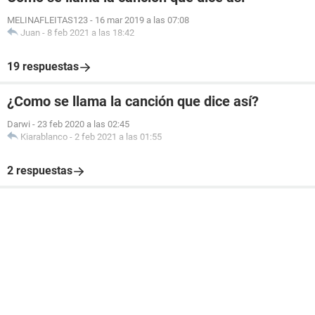
MELINAFLEITAS123
-
16 mar 2019 a las 07:08
Juan
-
8 feb 2021 a las 18:42
19 respuestas
¿Como se llama la canción que dice así?
Darwi
-
23 feb 2020 a las 02:45
Kiarablanco
-
2 feb 2021 a las 01:55
2 respuestas