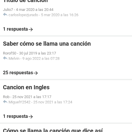
Título de cancion
Julio7
-
4 mar 2020 a las 20:44
carloslopezjurado
-
5 mar 2020 a las 16:26
1 respuesta
Saber cómo se llama una canción
Rorof50
-
30 jul 2019 a las 23:17
Melvin
-
9 ago 2022 a las 07:28
25 respuestas
Cancion en Ingles
Rob
-
25 nov 2021 a las 17:17
MiguelY2542
-
25 nov 2021 a las 17:24
1 respuesta
Cómo se llama la canción que dice así