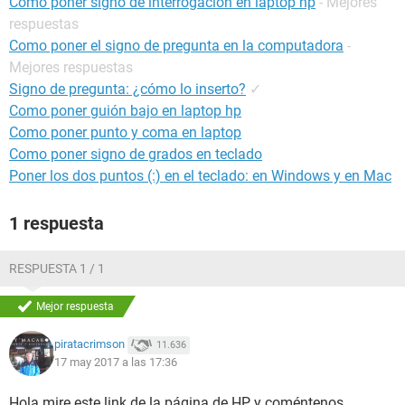
Como poner signo de interrogación en laptop hp
- Mejores
respuestas
Como poner el signo de pregunta en la computadora
-
Mejores respuestas
Signo de pregunta: ¿cómo lo inserto?
✓
Como poner guión bajo en laptop hp
Como poner punto y coma en laptop
Como poner signo de grados en teclado
Poner los dos puntos (:) en el teclado: en Windows y en Mac
1 respuesta
RESPUESTA 1 / 1
Mejor respuesta
piratacrimson
11.636
17 may 2017 a las 17:36
Hola mire este link de la página de HP y coméntenos