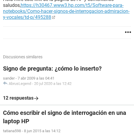
saludos,
https://h30467.www3.hp.com/t5/Software-para-
notebooks/Como-hacer-signos-de-interrogacion-admiracion-
y-vocales/td-p/495288
Discusiones similares
Signo de pregunta: ¿cómo lo inserto?
sander
-
7 abr 2009 a las 04:41
AbrusLegend
-
20 jul 2020 a las 12:42
12 respuestas
Cómo escribir el signo de interrogación en una
laptop HP
tatiana598
-
8 jun 2015 a las 14:12