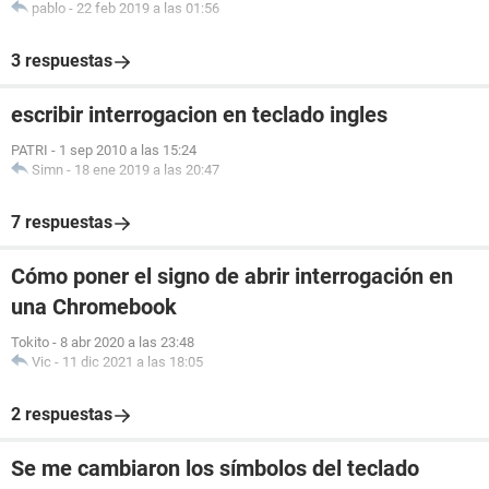
pablo
-
22 feb 2019 a las 01:56
3 respuestas
escribir interrogacion en teclado ingles
PATRI
-
1 sep 2010 a las 15:24
Simn
-
18 ene 2019 a las 20:47
7 respuestas
Cómo poner el signo de abrir interrogación en
una Chromebook
Tokito
-
8 abr 2020 a las 23:48
Vic
-
11 dic 2021 a las 18:05
2 respuestas
Se me cambiaron los símbolos del teclado