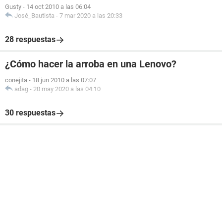
Gusty
-
14 oct 2010 a las 06:04
José_Bautista
-
7 mar 2020 a las 20:33
28 respuestas
¿Cómo hacer la arroba en una Lenovo?
conejita
-
18 jun 2010 a las 07:07
adag
-
20 may 2020 a las 04:10
30 respuestas