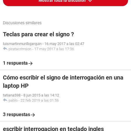
Mostrar toda la discusión
Discusiones similares
Teclas para crear el signo ?
luismartinmurillojarquin
-
16 may 2017 a las 02:47
piratacrimson
-
17 may 2017 a las 17:36
1 respuesta
Cómo escribir el signo de interrogación en una
laptop HP
tatiana598
-
8 jun 2015 a las 14:12
pablo
-
22 feb 2019 a las 01:56
3 respuestas
escribir interrogacion en teclado ingles