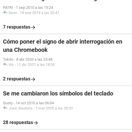
PATRI
-
1 sep 2010 a las 15:24
Simn
-
18 ene 2019 a las 20:47
7 respuestas
Cómo poner el signo de abrir interrogación en
una Chromebook
Tokito
-
8 abr 2020 a las 23:48
Vic
-
11 dic 2021 a las 18:05
2 respuestas
Se me cambiaron los símbolos del teclado
Gusty
-
14 oct 2010 a las 06:04
José_Bautista
-
7 mar 2020 a las 20:33
28 respuestas