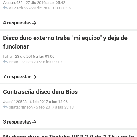
Alucard632
-
27 dic 2016 a las 05:42
Alucard632
-
28 dic 2016 a las 07:16
4 respuestas
Disco duro externo traba "mi equipo" y deja de
funcionar
fuffo
-
23 dic 2016 a las 01:00
Proto
-
28 sep 2023 a las 09:19
7 respuestas
Contraseña disco duro Bios
Juan1120523
-
6 feb 2017 a las 18:06
piratacrimson
-
6 feb 2017 a las 23:13
3 respuestas