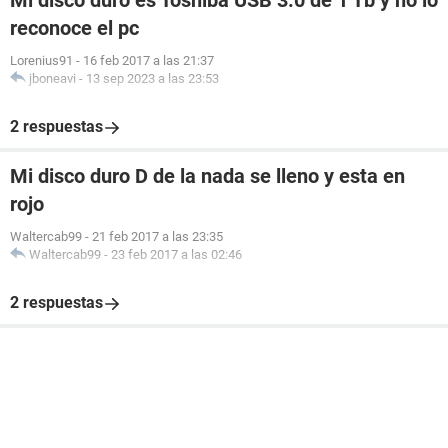
Mi disco duro es Toshiba USB 3.0 de 1 Tb y no lo
reconoce el pc
Lorenius91
-
16 feb 2017 a las 21:37
jboneavi
-
13 sep 2023 a las 23:53
2 respuestas
Mi disco duro D de la nada se lleno y esta en
rojo
Waltercab99
-
21 feb 2017 a las 23:35
Waltercab99
-
23 feb 2017 a las 02:46
2 respuestas