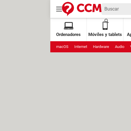
Ordenadores
Móviles y tablets
Ap
macOS
Internet
Hardware
Audio