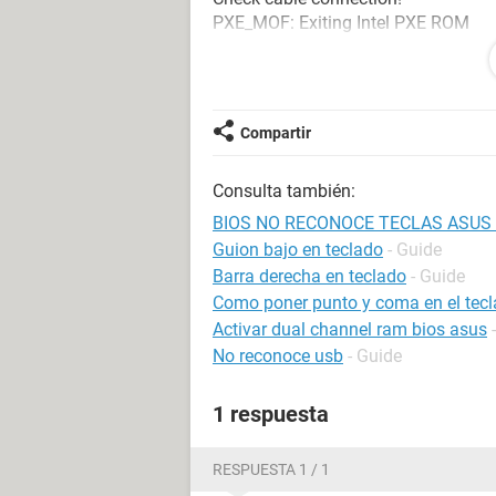
PXE_MOF: Exiting Intel PXE ROM
Reboot and Select proper Boot media
lo que entienedo es que cambien de 
funciona el ENTER y tampoco otro te
Compartir
focos.
Consulta también:
y como no puedo dar enter no puedo 
BIOS NO RECONOCE TECLAS ASUS - S
Guion bajo en teclado
- Guide
Barra derecha en teclado
- Guide
Como poner punto y coma en el tec
Activar dual channel ram bios asus
No reconoce usb
- Guide
1 respuesta
RESPUESTA 1 / 1