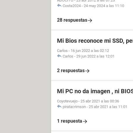
ADOCITO
-
23 abr 2012 a las 07:23
Costa2024
-
24 may 2024 a las 11:10
28 respuestas
Mi Bios reconoce mi SSD, p
Carlos
-
16 jun 2022 a las 02:12
Carlos
-
29 jun 2022 a las 12:01
2 respuestas
Mi PC no da imagen , ni BIO
Coyotevuejo
-
25 abr 2021 a las 00:36
piratacrimson
-
25 abr 2021 a las 11:01
1 respuesta