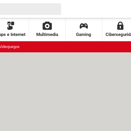
ps e Internet
Multimedia
Gaming
Cibersegurid
Videojuegos