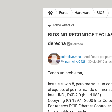
Foros
Hardware
BIOS
Tema Anterior
BIOS NO RECONOCE TECLAS A
derecha
Cerrado
palmolive0428
- Modificado por palm
palmolive0428
-
30 dic 2016 a la
Tengo un problema,
Instale el win 8, pero me salia un con
el equipo. el pc me mando un mensa
Intel UNDI, PXE-2.0 (build 083)
Copryring (C) 1997 - 2000 Intel Corp
For Atheros PCIE Ethernet Controller
Check cable connection!