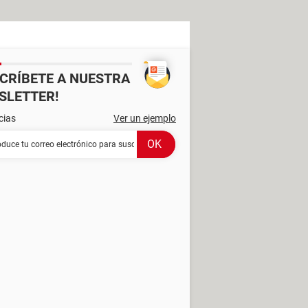
SCRÍBETE A NUESTRA
SLETTER!
cias
Ver un ejemplo