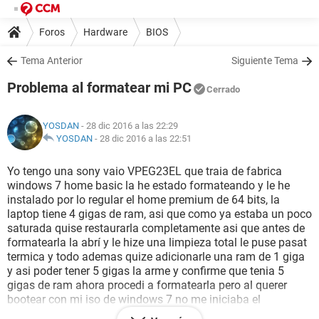
Foros
Hardware
BIOS
Tema Anterior
Siguiente Tema
Problema al formatear mi PC
Cerrado
YOSDAN
- 28 dic 2016 a las 22:29
YOSDAN
-
28 dic 2016 a las 22:51
Yo tengo una sony vaio VPEG23EL que traia de fabrica
windows 7 home basic la he estado formateando y le he
instalado por lo regular el home premium de 64 bits, la
laptop tiene 4 gigas de ram, asi que como ya estaba un poco
saturada quise restaurarla completamente asi que antes de
formatearla la abrí y le hize una limpieza total le puse pasat
termica y todo ademas quize adicionarle una ram de 1 giga
y asi poder tener 5 gigas la arme y confirme que tenia 5
gigas de ram ahora procedi a formatearla pero al querer
bootear con mi iso de windows 7 no me iniciaba el
instalador y se trababa la laptop completa en starting