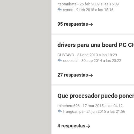
itsotarikata
-
26 feb 2009 a las 16:09
syned
-
9 feb 2018 a las 18:16
95 respuestas
drivers para una board PC 
GUSTAVO
-
31 ene 2010 a las 18:29
[Problemas]
cocoletzi
-
30 sep 2014 a las 23:22
cambio un componente interno del P
intentos que detecte la RAM, cuando 
27 respuestas
[Cosas que he probado]
he quitado y puesto las ram (mucha
Que procesador puedo poner
he quitado todos los componentes y 
he quitado la electricidad muchas h
minehero696
-
17 mar 2015 a las 04:12
he desactivado los OC de RAM y CP
franguanipa
-
24 jun 2015 a las 21:56
he desactivado el Xboost
he actualizado la BIOS y hace lo m
4 respuestas
(en su momento probe lo de entrar