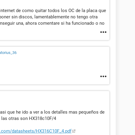
nternet de como quitar todos los OC de la placa que
 poner sin discos, lamentablemente no tengo otra
conseguir una, ahora comentare si ha funcionado o no
cias, si las compre las 4 iguales, lo peor es que
as 4 se ponga en dual channel en otra ocasion, me
ue no cambio un componente interno de la torre,
torius_36
ador se le va la olla y tengo que volver a empezar, a
o se si estoy haciendo algo mal, no le he hecho
l Procesador.
las piezas por no hacerlo como toca.
asi que he ido a ver a los detalles mas pequeños de
 las otras son HX318c10F/4
n.com/datasheets/HX316C10F_4.pdf