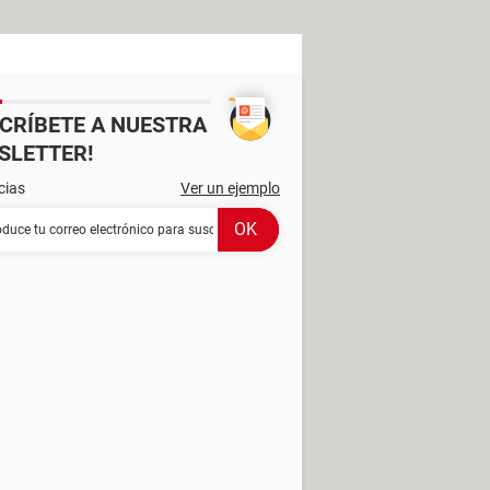
SCRÍBETE A NUESTRA
SLETTER!
cias
Ver un ejemplo