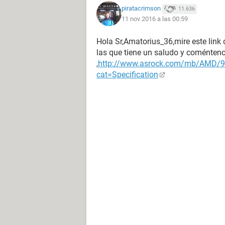
piratacrimson
11.636
11 nov 2016 a las 00:59
Hola Sr,Amatorius_36,mire este link 
las que tiene un saludo y coménten
,
http://www.asrock.com/mb/AMD/9
cat=Specification
logicamente le tengo activado el
y esto es lo que se ve cuando veo 