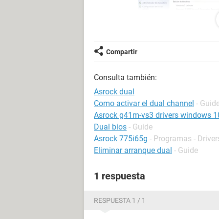
Compartir
Consulta también:
Asrock dual
Como activar el dual channel
- Guid
Asrock g41m-vs3 drivers windows 1
pues he tardado 2 dias quitando y p
Dual bios
- Guide
Asrock 775i65g
- Programas - Driver
Eliminar arranque dual
- Guide
1 respuesta
RESPUESTA 1 / 1