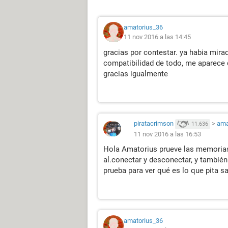
amatorius_36
11 nov 2016 a las 14:45
gracias por contestar. ya habia mirad
compatibilidad de todo, me aparece 
gracias igualmente
piratacrimson
>
ama
11.636
11 nov 2016 a las 16:53
Hola Amatorius prueve las memorias
al.conectar y desconectar, y también 
prueba para ver qué es lo que pita 
amatorius_36