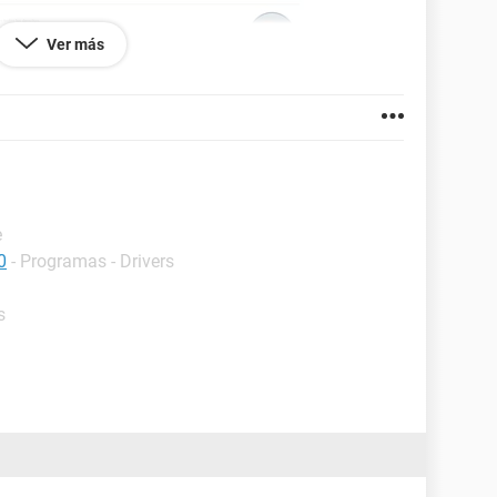
Ver más
e
0
- Programas - Drivers
oniendo la RAM y en la bios se ve asi
s