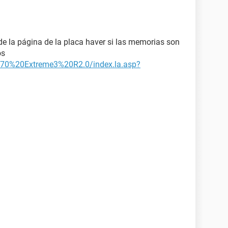
de la página de la placa haver si las memorias son
os
70%20Extreme3%20R2.0/index.la.asp?
 dual channel en las opciones de RAM
mas informacion