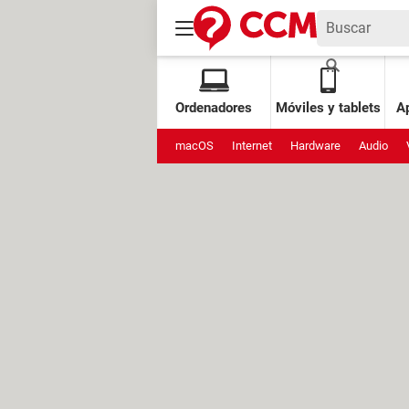
Ordenadores
Móviles y tablets
Ap
macOS
Internet
Hardware
Audio