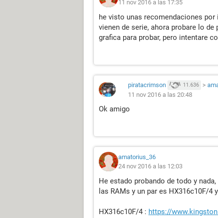
11 nov 2016 a las 17:35
he visto unas recomendaciones por i
vienen de serie, ahora probare lo de
grafica para probar, pero intentare 
no entiendo porque pone esas frecuen
cuando he llegado a conseguir que l
pillaba perfecto los 16Gb y hasta q
piratacrimson
>
ama
11.636
pero algo tan ridiculo como un ventil
11 nov 2016 a las 20:48
quitar y poner hasta que las pille, n
Ok amigo
ningun Overclock ni a las RAMs ni a
tengo miedo de terminar rompiendo 
mas info de las RAMs
amatorius_36
24 nov 2016 a las 12:03
He estado probando de todo y nada, 
las RAMs y un par es HX316c10F/4 y
HX316c10F/4 :
https://www.kingsto