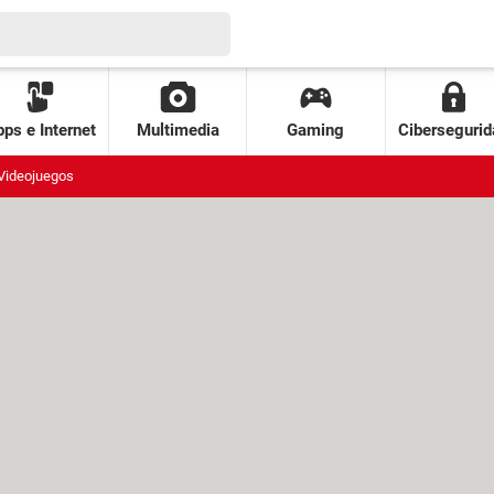
ps e Internet
Multimedia
Gaming
Cibersegurid
Videojuegos