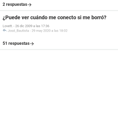
2 respuestas
¿Puede ver cuándo me conecto si me borró?
Lovett.
-
26 dic 2009 a las 17:36
José_Bautista
-
29 may 2020 a las 18:02
51 respuestas