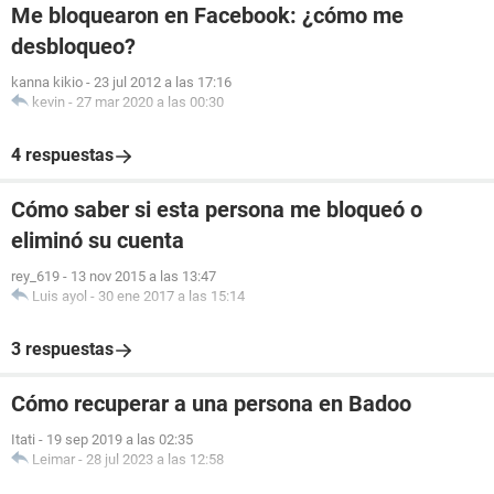
Me bloquearon en Facebook: ¿cómo me
desbloqueo?
kanna kikio
-
23 jul 2012 a las 17:16
kevin
-
27 mar 2020 a las 00:30
4 respuestas
Cómo saber si esta persona me bloqueó o
eliminó su cuenta
rey_619
-
13 nov 2015 a las 13:47
Luis ayol
-
30 ene 2017 a las 15:14
3 respuestas
Cómo recuperar a una persona en Badoo
Itati
-
19 sep 2019 a las 02:35
Leimar
-
28 jul 2023 a las 12:58