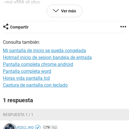
- msi x99A sli plus
- i7-5820k
Ver más
- asus gforce gtx 90
- samsung 850evo 250gb sata3
- g.skill ripjaws ddr4 2x8gb
Compartir
- nox nx 750w
Consulta también:
Mi pantalla de inicio se queda congelada
Hotmail inicio de sesion bandeja de entrada
Pantalla completa chrome android
Pantalla completa word
Horas vida pantalla lcd
Captura de pantalla con teclado
1 respuesta
RESPUESTA 1 / 1
R2D2_WD
762