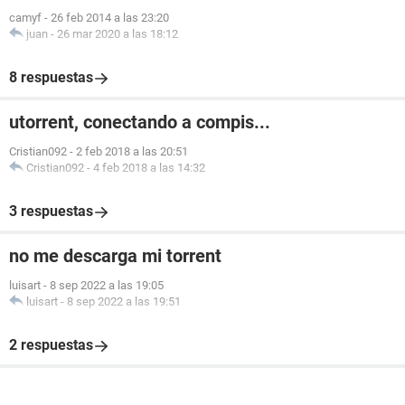
camyf
-
26 feb 2014 a las 23:20
juan
-
26 mar 2020 a las 18:12
8 respuestas
utorrent, conectando a compis...
Cristian092
-
2 feb 2018 a las 20:51
Cristian092
-
4 feb 2018 a las 14:32
3 respuestas
no me descarga mi torrent
luisart
-
8 sep 2022 a las 19:05
luisart
-
8 sep 2022 a las 19:51
2 respuestas