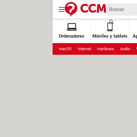
Ordenadores
Móviles y tablets
Ap
macOS
Internet
Hardware
Audio