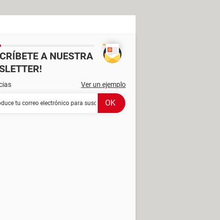
SCRÍBETE A NUESTRA
SLETTER!
cias
Ver un ejemplo