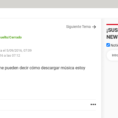
Siguiente Tema
¡SU
NEW
uelto
/Cerrado
Noti
fa el 5/09/2016, 07:09
16 a las 07:12
me pueden decir cómo descargar música estoy