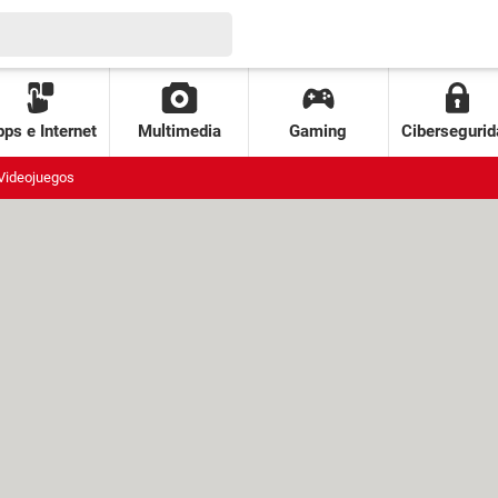
ps e Internet
Multimedia
Gaming
Cibersegurid
Videojuegos