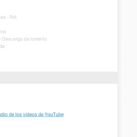
as - Rol
ros
- Descarga de torrents
ide
udio de los vídeos de YouTube