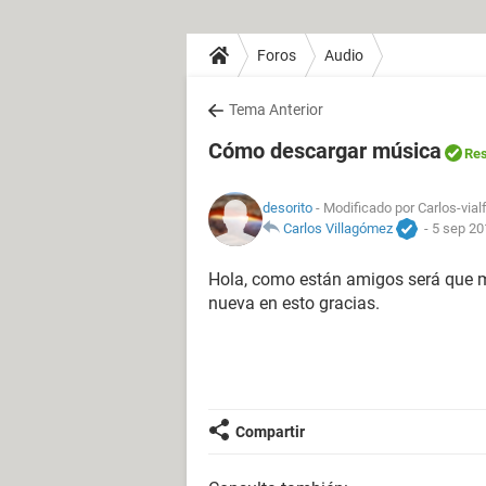
Foros
Audio
Tema Anterior
Cómo descargar música
Res
desorito
- Modificado por Carlos-vial
Carlos Villagómez
-
5 sep 20
Hola, como están amigos será que 
nueva en esto gracias.
Compartir