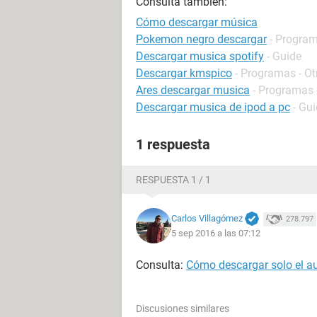
Consulta también:
Cómo descargar música
Pokemon negro descargar
- Program
Descargar musica spotify
- Guide
Descargar kmspico
- Programas - Ot
Ares descargar musica
- Programas 
Descargar musica de ipod a pc
- Gu
1 respuesta
RESPUESTA 1 / 1
Carlos Villagómez
278.797
5 sep 2016 a las 07:12
Consulta:
Cómo descargar solo el a
Discusiones similares