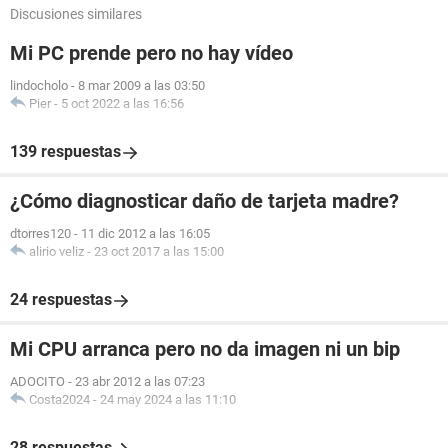
Discusiones similares
Mi PC prende pero no hay vídeo
lindocholo
-
8 mar 2009 a las 03:50
Pier
-
5 oct 2022 a las 16:56
139 respuestas
¿Cómo diagnosticar daño de tarjeta madre?
dtorres120
-
11 dic 2012 a las 16:05
alirio veliz
-
23 oct 2017 a las 15:00
24 respuestas
Mi CPU arranca pero no da imagen ni un bip
ADOCITO
-
23 abr 2012 a las 07:23
Costa2024
-
24 may 2024 a las 11:10
28 respuestas