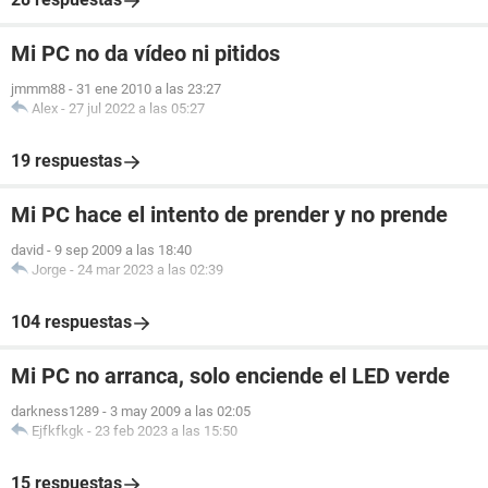
Mi PC no da vídeo ni pitidos
jmmm88
-
31 ene 2010 a las 23:27
Alex
-
27 jul 2022 a las 05:27
19 respuestas
Mi PC hace el intento de prender y no prende
david
-
9 sep 2009 a las 18:40
Jorge
-
24 mar 2023 a las 02:39
104 respuestas
Mi PC no arranca, solo enciende el LED verde
darkness1289
-
3 may 2009 a las 02:05
Ejfkfkgk
-
23 feb 2023 a las 15:50
15 respuestas