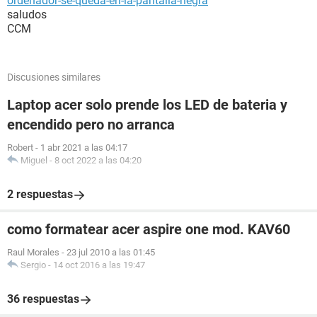
ordenador-se-queda-en-la-pantalla-negra
saludos
CCM
Discusiones similares
Laptop acer solo prende los LED de bateria y
encendido pero no arranca
Robert
-
1 abr 2021 a las 04:17
Miguel
-
8 oct 2022 a las 04:20
2 respuestas
como formatear acer aspire one mod. KAV60
Raul Morales
-
23 jul 2010 a las 01:45
Sergio
-
14 oct 2016 a las 19:47
36 respuestas