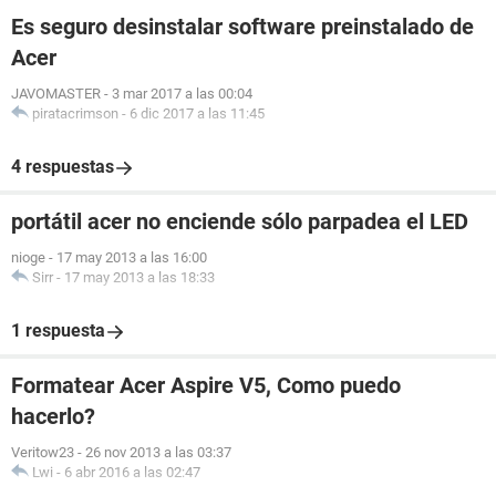
Es seguro desinstalar software preinstalado de
Acer
JAVOMASTER
-
3 mar 2017 a las 00:04
piratacrimson
-
6 dic 2017 a las 11:45
4 respuestas
portátil acer no enciende sólo parpadea el LED
nioge
-
17 may 2013 a las 16:00
Sirr
-
17 may 2013 a las 18:33
1 respuesta
Formatear Acer Aspire V5, Como puedo
hacerlo?
Veritow23
-
26 nov 2013 a las 03:37
Lwi
-
6 abr 2016 a las 02:47