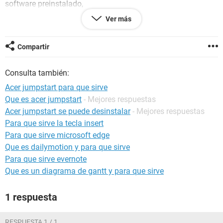
software preinstalado,
Ver más
((NOTA: son programas que ni uso, y nisiquiera se para que
son o para que sirven, nada mas me estan hay ocupando
espacio en mi ordenador laptop en mi windows 8.1, y pues
Compartir
deseo saber si es seguro poder desinstalarlos))
abPhoto de Acer
Consulta también:
abFiles de Acer
Acer jumpstart para que sirve
abMusic de Acer
Que es acer jumpstart
- Mejores respuestas
abDocs de Acer
Acer jumpstart se puede desinstalar
- Mejores respuestas
abDocs Office Addln
Para que sirve la tecla insert
Acer Portal
Para que sirve microsoft edge
AOP Framework
Que es dailymotion y para que sirve
Para que sirve evernote
Que es un diagrama de gantt y para que sirve
1 respuesta
RESPUESTA 1 / 1