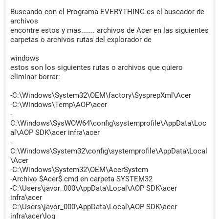
Buscando con el Programa EVERYTHING es el buscador de
archivos
encontre estos y mas....... archivos de Acer en las siguientes
carpetas o archivos rutas del explorador de
windows
estos son los siguientes rutas o archivos que quiero
eliminar borrar:
-C:\Windows\System32\OEM\factory\SysprepXml\Acer
-C:\Windows\Temp\AOP\acer
-
C:\Windows\SysWOW64\config\systemprofile\AppData\Loc
al\AOP SDK\acer infra\acer
-
C:\Windows\System32\config\systemprofile\AppData\Local
\Acer
-C:\Windows\System32\OEM\AcerSystem
-Archivo $Acer$.cmd en carpeta SYSTEM32
-C:\Users\javor_000\AppData\Local\AOP SDK\acer
infra\acer
-C:\Users\javor_000\AppData\Local\AOP SDK\acer
infra\acer\log