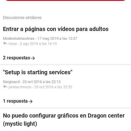
Discusiones similares
Entrar a páginas con vídeos para adultos
ModestoAriasArias
-
17 may 2019 a las 12:27
Irene
-
2 ago 2019 a las 16:13
2 respuestas
"Setup is starting services"
Sergioacd
-
23 oct 2016 a las 22:13
piratacrimson
-
23 oct 2016 a las 22:32
1 respuesta
No puedo configurar gráficos en Dragon center
(mystic light)