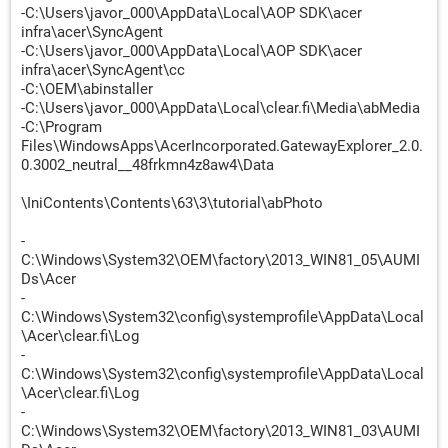
-C:\Users\javor_000\AppData\Local\AOP SDK\acer
infra\acer\SyncAgent
-C:\Users\javor_000\AppData\Local\AOP SDK\acer
infra\acer\SyncAgent\cc
-C:\OEM\abinstaller
-C:\Users\javor_000\AppData\Local\clear.fi\Media\abMedia
-C:\Program
Files\WindowsApps\AcerIncorporated.GatewayExplorer_2.0.
0.3002_neutral__48frkmn4z8aw4\Data
\IniContents\Contents\63\3\tutorial\abPhoto
-
C:\Windows\System32\OEM\factory\2013_WIN81_05\AUMI
Ds\Acer
-
C:\Windows\System32\config\systemprofile\AppData\Local
\Acer\clear.fi\Log
-
C:\Windows\System32\config\systemprofile\AppData\Local
\Acer\clear.fi\Log
-
C:\Windows\System32\OEM\factory\2013_WIN81_03\AUMI