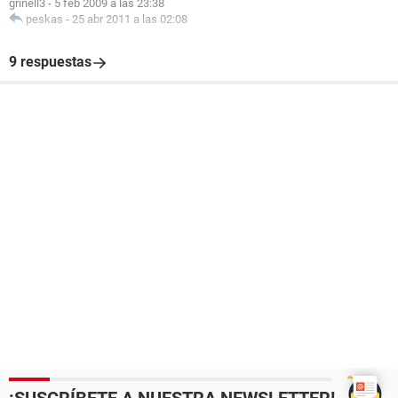
grinell3
-
5 feb 2009 a las 23:38
peskas
-
25 abr 2011 a las 02:08
9 respuestas