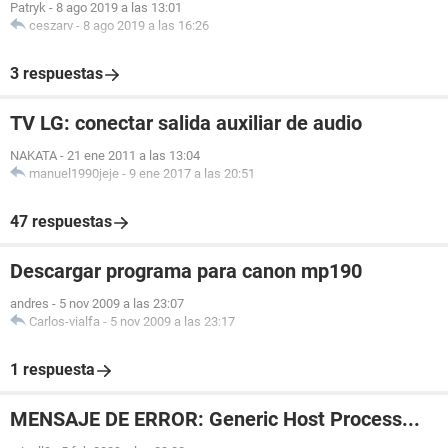
Patryk
-
8 ago 2019 a las 13:01
ceszarv
-
8 ago 2019 a las 16:26
3 respuestas
TV LG: conectar salida auxiliar de audio
NAKATA
-
21 ene 2011 a las 13:04
manuel1990jeje
-
9 ene 2017 a las 20:51
47 respuestas
Descargar programa para canon mp190
andres
-
5 nov 2009 a las 23:07
Carlos-vialfa
-
5 nov 2009 a las 23:17
1 respuesta
MENSAJE DE ERROR: Generic Host Process...