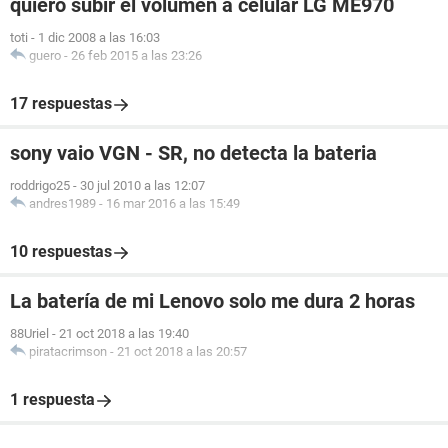
quiero subir el volumen a celular LG ME970
toti
-
1 dic 2008 a las 16:03
guero
-
26 feb 2015 a las 23:26
17 respuestas
sony vaio VGN - SR, no detecta la bateria
roddrigo25
-
30 jul 2010 a las 12:07
andres1989
-
16 mar 2016 a las 15:49
10 respuestas
La batería de mi Lenovo solo me dura 2 horas
88Uriel
-
21 oct 2018 a las 19:40
piratacrimson
-
21 oct 2018 a las 20:57
1 respuesta