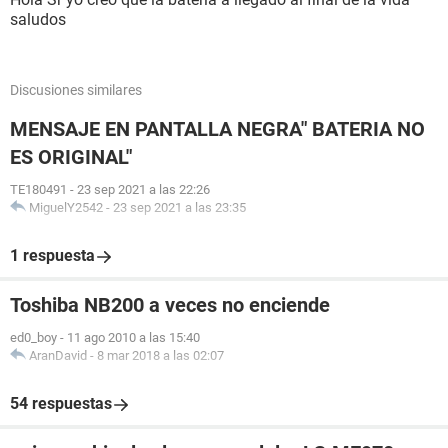
saludos
Discusiones similares
MENSAJE EN PANTALLA NEGRA" BATERIA NO
ES ORIGINAL"
TE180491
-
23 sep 2021 a las 22:26
MiguelY2542
-
23 sep 2021 a las 23:35
1 respuesta
Toshiba NB200 a veces no enciende
ed0_boy
-
11 ago 2010 a las 15:40
AranDavid
-
8 mar 2018 a las 02:07
54 respuestas