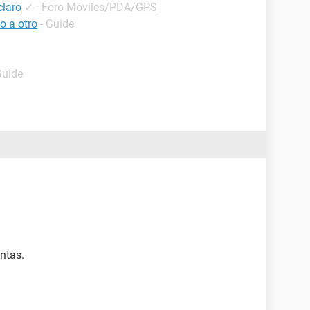
claro
✓
-
Foro Móviles/PDA/GPS
o a otro
- Guide
Guide
ntas.