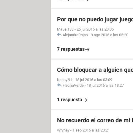
Por que no puedo jugar jue
Mauel133
-
25 jul 2016 a las 20:05
AlejandroRojas
-
9 ago 2016 a las 05:20
7 respuestas
Cómo bloquear a alguien qu
Kenny.91
-
18 jul 2016 a las 03:09
FlechaVerde
-
18 jul 2016 a las 18:27
1 respuesta
No recuerdo el correo de mi
vyrynay
-
1 sep 2016 a las 23:21