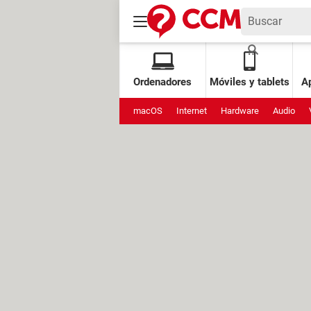
Ordenadores
Móviles y tablets
Ap
macOS
Internet
Hardware
Audio