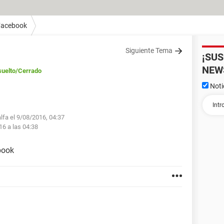
Facebook
Siguiente Tema
¡SU
NEW
uelto
/Cerrado
Noti
alfa el 9/08/2016, 04:37
16 a las 04:38
book