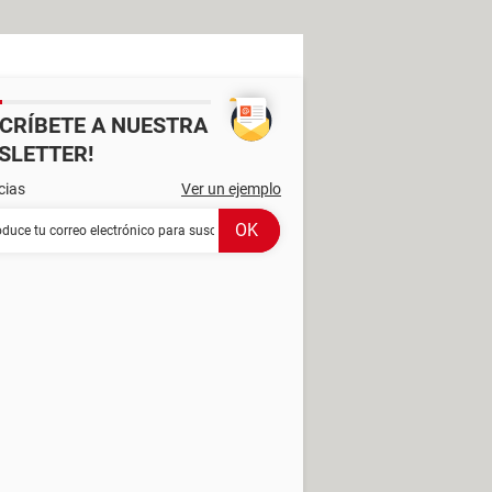
SCRÍBETE A NUESTRA
SLETTER!
cias
Ver un ejemplo