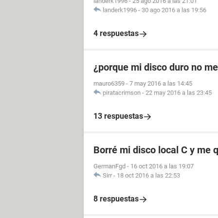
landerk1996
-
25 ago 2016 a las 21:01
landerk1996
-
30 ago 2016 a las 19:56
4 respuestas
¿porque mi disco duro no me
mauro6359
-
7 may 2016 a las 14:45
piratacrimson
-
22 may 2016 a las 23:45
13 respuestas
Borré mi disco local C y me 
GermanFgd
-
16 oct 2016 a las 19:07
Sirr
-
18 oct 2016 a las 22:53
8 respuestas