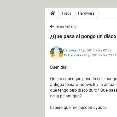
Foros
Hardware
Tema Anterior
¿Que pasa si pongo un disco 
DarioAra
- 14 jul 2016 a las 02:02
DarioAra
-
14 jul 2016 a las 23:41
Buen día:
Quiero saber que pasaría si le pongo
antigua tenia windows 8 y la actual 
que tengo otro disco duro? Que pasa
de la pc antigua?
Espero que me puedan ayudar.