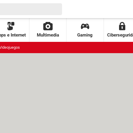
ps e Internet
Multimedia
Gaming
Cibersegurid
Videojuegos