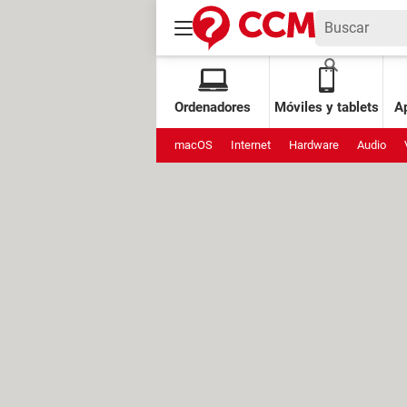
Ordenadores
Móviles y tablets
Ap
macOS
Internet
Hardware
Audio