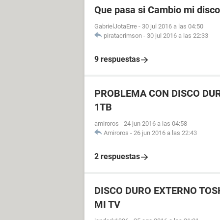
Que pasa si Cambio mi disco 
GabrielJotaErre
-
30 jul 2016 a las 04:50
piratacrimson
-
30 jul 2016 a las 22:33
9 respuestas
PROBLEMA CON DISCO DUR
1TB
amiroros
-
24 jun 2016 a las 04:58
Amiroros
-
26 jun 2016 a las 22:43
2 respuestas
DISCO DURO EXTERNO TOSH
MI TV