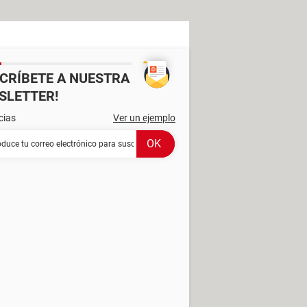
SCRÍBETE A NUESTRA
SLETTER!
cias
Ver un ejemplo