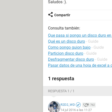
Saludos :).
Compartir
Consulta también:
Que pasa si pongo un disco duro en 
Qué es un disco duro
- Guide
Como pongo guion bajo
- Guide
Particion disco duro
- Guide
Desfragmentar disco duro
- Guide
Pasar datos de una hoja de excel a
1 respuesta
RESPUESTA 1 / 1
R2D2_WD
762
14 jul 2016 a las 11:27