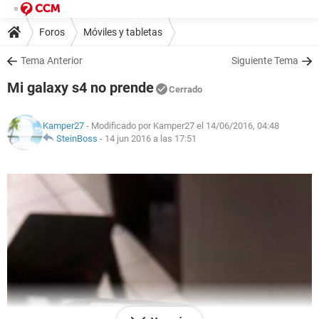
Foros
Móviles y tabletas
Tema Anterior
Siguiente Tema
Mi galaxy s4 no prende
Cerrado
Kamper27
- Modificado por Kamper27 el 14/06/2016, 04:48
SteinBoss
-
14 jun 2016 a las 17:51