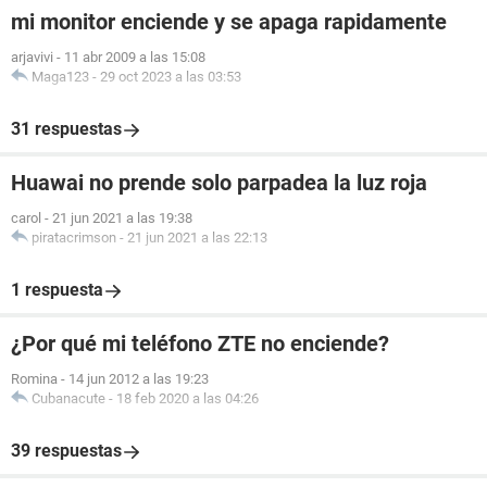
mi monitor enciende y se apaga rapidamente
arjavivi
-
11 abr 2009 a las 15:08
Maga123
-
29 oct 2023 a las 03:53
31 respuestas
Huawai no prende solo parpadea la luz roja
carol
-
21 jun 2021 a las 19:38
piratacrimson
-
21 jun 2021 a las 22:13
1 respuesta
¿Por qué mi teléfono ZTE no enciende?
Romina
-
14 jun 2012 a las 19:23
Cubanacute
-
18 feb 2020 a las 04:26
39 respuestas