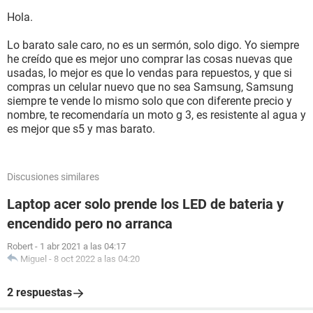
volvi a sacarle la bateria y prendio por unos 30 minutos,
Hola.
luego se apago y no volvio a dar imagen, nisiquiera prende
la luz led, que hago?
Lo barato sale caro, no es un sermón, solo digo. Yo siempre
he creído que es mejor uno comprar las cosas nuevas que
usadas, lo mejor es que lo vendas para repuestos, y que si
compras un celular nuevo que no sea Samsung, Samsung
siempre te vende lo mismo solo que con diferente precio y
nombre, te recomendaría un moto g 3, es resistente al agua y
es mejor que s5 y mas barato.
Discusiones similares
Laptop acer solo prende los LED de bateria y
encendido pero no arranca
Robert
-
1 abr 2021 a las 04:17
Miguel
-
8 oct 2022 a las 04:20
2 respuestas