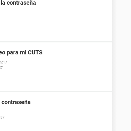
la contraseña
reo para mi CUTS
05:17
57
e contraseña
:57