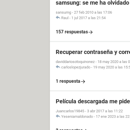
samsung: se me ha olvidado 
sansumg
-
27 feb 2010 a las 17:06
Raul
-
1 jul 2017 a las 21:54
157 respuestas
Recuperar contraseña y cor
daviddariosotoquinonez
-
18 may 2020 a las 
carloslopezjurado
-
19 may 2020 a las 15:
1 respuesta
Película descargada me pid
Juancarlos19845
-
3 abr 2017 a las 11:22
Yeseniamaldonado
-
17 ene 2023 a las 22