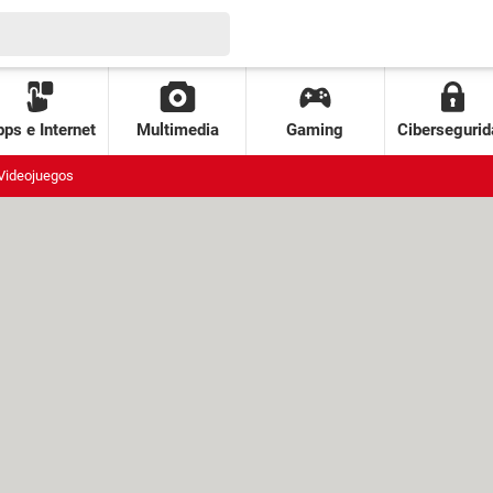
ps e Internet
Multimedia
Gaming
Cibersegurid
Videojuegos