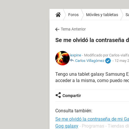
Foros
Móviles y tabletas
S
Tema Anterior
Se me olvidó la contraseña 
lexpine
- Modificado por Carlos-vialf
Carlos Villagómez
-
12 may 2
Tengo una tablet galaxy Samsung E,
acceder a la misma, como puedo recu
Compartir
Consulta también:
Se me olvidó la contraseña de mi G
Gog galaxy
- Programas - Tiendas di