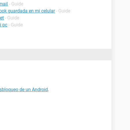
mail
- Guide
ook guardada en mi celular
- Guide
et
- Guide
i pc
- Guide
esbloqueo de un Android
.