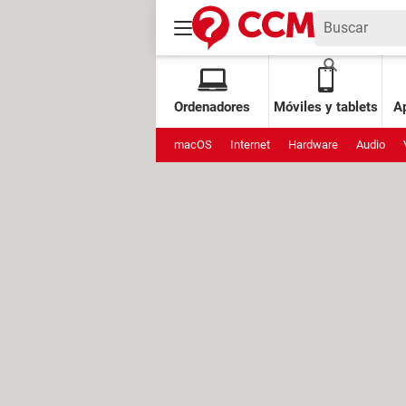
Ordenadores
Móviles y tablets
Ap
macOS
Internet
Hardware
Audio