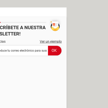
SCRÍBETE A NUESTRA
SLETTER!
cias
Ver un ejemplo