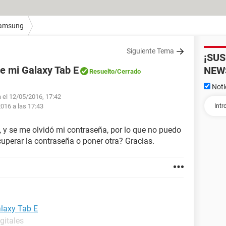
amsung
Siguiente Tema
¡SU
de mi Galaxy Tab E
NEW
Resuelto
/Cerrado
Noti
a el 12/05/2016, 17:42
016 a las 17:43
 y se me olvidó mi contraseña, por lo que no puedo
perar la contraseña o poner otra? Gracias.
alaxy Tab E
gitales