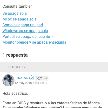
Consulta también:
Se apaga sola
Mi pc se apaga sola
Como se apaga un ipad
Windows xp se apaga solo
Portatil se apaga de repente
✓
Monitor prende y se apaga enseguida
1 respuesta
RESPUESTA 1 / 1
R2D2_WD
762
12 may 2016 a las 14:19
Hola acastrico,
Entra en BIOS y restáuralo a las características de fábrica.
Es reinstalar Windows una opción? Haz hecho cambios de