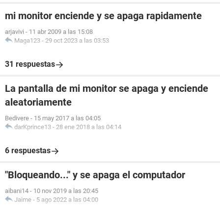
mi monitor enciende y se apaga rapidamente
arjavivi
-
11 abr 2009 a las 15:08
Maga123
-
29 oct 2023 a las 03:53
31 respuestas
La pantalla de mi monitor se apaga y enciende
aleatoriamente
Bedivere
-
15 may 2017 a las 04:05
darKprince13
-
28 ene 2018 a las 04:14
6 respuestas
"Bloqueando..." y se apaga el computador
aibani14
-
10 nov 2019 a las 20:45
Jaime
-
5 ago 2022 a las 04:00