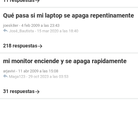
11 respuestas
Qué pasa si mi laptop se apaga repentinamente
joesk8er
-
4 feb 2009 a las 23:43
José_Bautista
-
15 mar 2020 a las 18:40
218 respuestas
mi monitor enciende y se apaga rapidamente
arjavivi
-
11 abr 2009 a las 15:08
Maga123
-
29 oct 2023 a las 03:53
31 respuestas