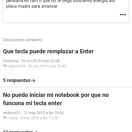
pensaria en ram o que no le llega suficiente energia ala
placa madre para arrancar
Discusiones similares
Que tecla puede remplazar a Enter
Florencia
-
29 oct 2019 a las 22:08
MarioGTA
-
29 oct 2019 a las 22:45
5 respuestas
No puedo iniciar mi notebook por que no
funcona mi tecla enter
andres431
-
11 may 2013 a las 18:53
Ivana
-
8 ene 2024 a las 13:23