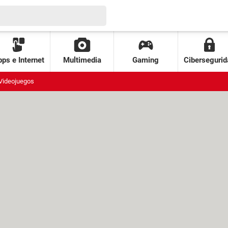
ps e Internet
Multimedia
Gaming
Cibersegurid
Videojuegos