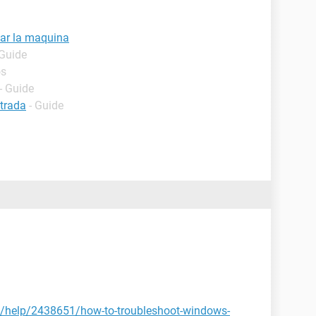
ciar la maquina
 Guide
os
- Guide
ntrada
- Guide
es/help/2438651/how-to-troubleshoot-windows-