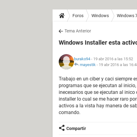
Foros
Windows
Windows 
Tema Anterior
Windows Installer esta activo
burako94
- 19 abr 2016 a las 15:52
mayestik
-
19 abr 2016 a las 16:4
Trabajo en un ciber y caci siempre 
programas que se ejecutan al inicio
inecesarios que se ejecutan al inico
installer lo cual se me hacer raro p
activos a la vista hay manera de sab
comando.
Compartir