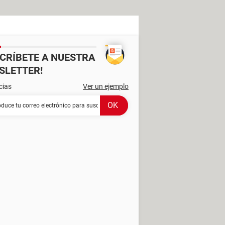
SCRÍBETE A NUESTRA
SLETTER!
cias
Ver un ejemplo