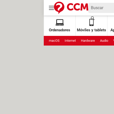
Ordenadores
Móviles y tablets
Ap
macOS
Internet
Hardware
Audio