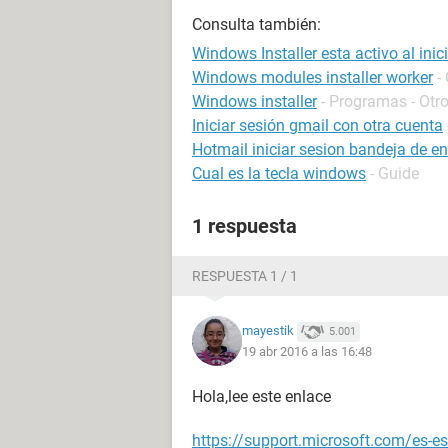
Consulta también:
Windows Installer esta activo al ini
Windows modules installer worker
-
Windows installer
- Programas - Otr
Iniciar sesión gmail con otra cuenta
Hotmail iniciar sesion bandeja de e
Cual es la tecla windows
- Guide
1 respuesta
RESPUESTA 1 / 1
mayestik
5.001
19 abr 2016 a las 16:48
Hola,lee este enlace
https://support.microsoft.com/es-