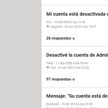
Mi cuenta está desactivada 
h2o
-
10 feb 2009 a las 17:26
lutgardo
-
29 nov 2019 a las 18:57
26 respuestas
Desactivé la cuenta de Admin
fredy
-
11 ago 2008 a las 00:40
Feo
-
9 mar 2020 a las 22:26
97 respuestas
Mensaje: "Su cuenta está de
jhohanxD
-
16 dic 2014 a las 07:49