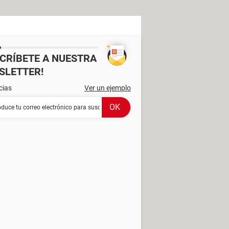
SCRÍBETE A NUESTRA
SLETTER!
cias
Ver un ejemplo