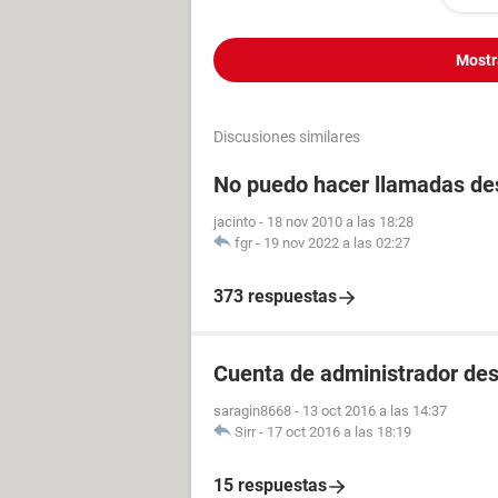
Mostr
Discusiones similares
No puedo hacer llamadas des
jacinto
-
18 nov 2010 a las 18:28
fgr
-
19 nov 2022 a las 02:27
373 respuestas
Cuenta de administrador des
saragin8668
-
13 oct 2016 a las 14:37
Sirr
-
17 oct 2016 a las 18:19
15 respuestas