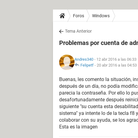
Foros
Windows
Tema Anterior
Problemas por cuenta de adm
Andres340
- 12 abr 2016 a las 06:33
Felipetf
-
20 abr 2016 a las 04:53
Buenas, les comento la situación, in
después de un día, no podía modifica
parecia la contraseña. Por ello lo p
desafortunadamente después reinici
siguiente "su cuenta esta desabilita
sistema" ya intente lo de la tecla f8
colaborar con su ayuda, se los ag
Esta es la imagen