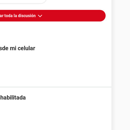
ar toda la discusión
de mi celular
habilitada