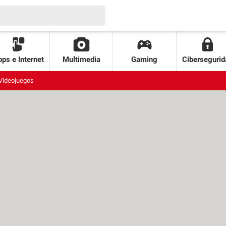
ps e Internet
Multimedia
Gaming
Cibersegurid
Videojuegos