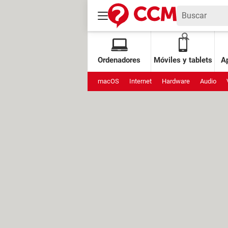
Ordenadores
Móviles y tablets
Ap
macOS
Internet
Hardware
Audio