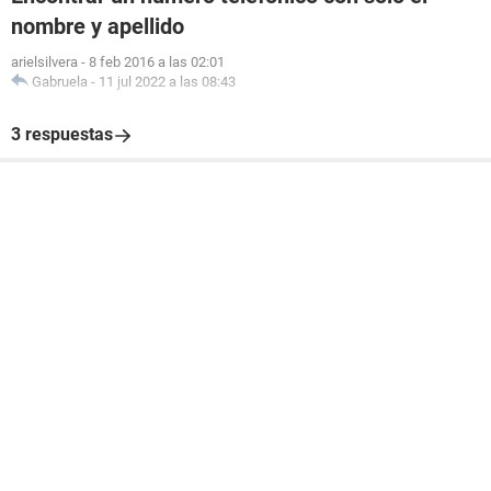
nombre y apellido
arielsilvera
-
8 feb 2016 a las 02:01
Gabruela
-
11 jul 2022 a las 08:43
3 respuestas