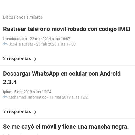
Discusiones similares
Rastrear teléfono móvil robado con código IMEI
franciscorosa
-
22 mar 2014 a las 10:07
José_Bautista
-
28 feb 2020 a las 17:33
2 respuestas
Descargar WhatsApp en celular con Android
2.3.4
ipina
-
5 abr 2018 a las 12:24
Mohamed_Infomatico
-
11 mar 2019 a las 12:21
7 respuestas
Se me cayó el móvil y tiene una mancha negra.