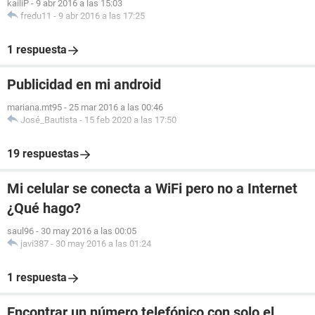
kailiP
-
9 abr 2016 a las 15:03
fredu11
-
9 abr 2016 a las 17:25
1 respuesta
Publicidad en mi android
mariana.mt95
-
25 mar 2016 a las 00:46
José_Bautista
-
15 feb 2020 a las 17:50
19 respuestas
Mi celular se conecta a WiFi pero no a Internet
¿Qué hago?
saul96
-
30 may 2016 a las 00:05
javi387
-
30 may 2016 a las 01:24
1 respuesta
Encontrar un número telefónico con solo el