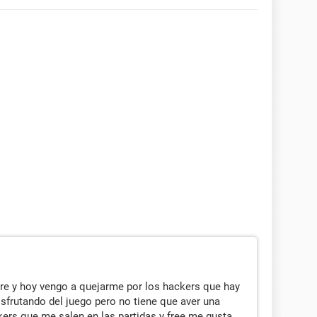
ire y hoy vengo a quejarme por los hackers que hay
sfrutando del juego pero no tiene que aver una
ers que me salen en las partidas y free me gusta