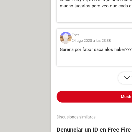
mucho jugarlos pero veo que cada dí
Eber
24 ago 2020 a las 23:38
Garena por fabor saca alos haker???
Mostr
Discusiones similares
Denunciar un ID en Free Fire