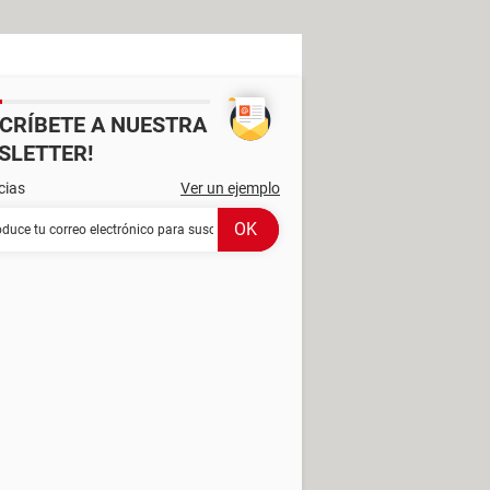
SCRÍBETE A NUESTRA
SLETTER!
cias
Ver un ejemplo