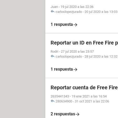
Juan
-
19 jul 2020 a las 22:36
carloslopezjurado
-
20 jul 2020 a las 13:03
1 respuesta
Reportar un ID en Free Fire 
Rodri
-
27 jul 2020 a las 23:57
carloslopezjurado
-
28 jul 2020 a las 12:32
1 respuesta
Reportar cuenta de Free Fire
2635441343
-
19 ene 2021 a las 16:54
280634900
-
31 oct 2021 a las 22:06
2 respuestas