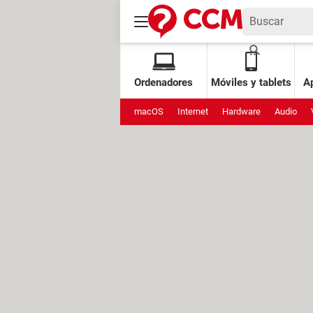
Ordenadores
Móviles y tablets
Ap
macOS
Internet
Hardware
Audio