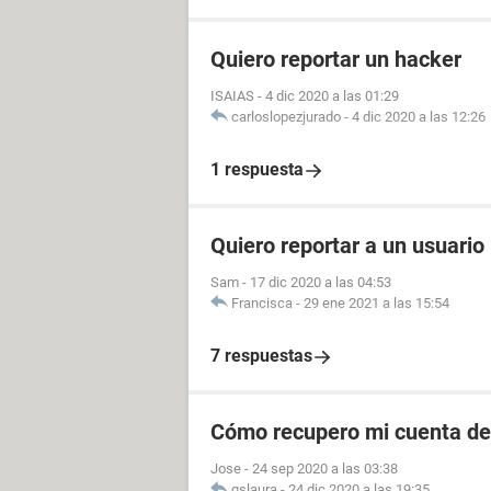
Quiero reportar un hacker
ISAIAS
-
4 dic 2020 a las 01:29
carloslopezjurado
-
4 dic 2020 a las 12:26
1 respuesta
Quiero reportar a un usuario
Sam
-
17 dic 2020 a las 04:53
Francisca
-
29 ene 2021 a las 15:54
7 respuestas
Cómo recupero mi cuenta de 
Jose
-
24 sep 2020 a las 03:38
gslaura
-
24 dic 2020 a las 19:35