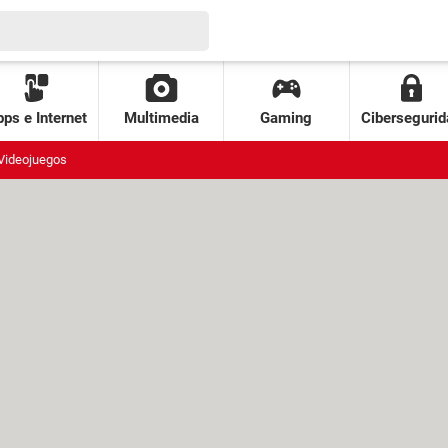
ps e Internet
Multimedia
Gaming
Cibersegurid
Videojuegos