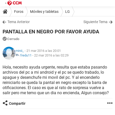
Foros
Móviles y tabletas
LG
Tema Anterior
Siguiente Tema
PANTALLA EN NEGRO POR FAVOR AYUDA
Cerrado
minii_
- 21 mar 2016 a las 20:01
fredu11
-
22 mar 2016 a las 02:29
Hola, necesito ayuda urgente, resulta que estaba pasando
archivos del pc a mi android y el pc se quedo trabado, lo
apague y desenchufe mi movil del pc. Y al encenderlo
reiniciarlo se queda la pantal en negro excepto la barra de
otificaciones. El caso es que al rato de sorpresa vuelve a
salir pero me temo que un dia no encienda, Algun consejo?
Compartir