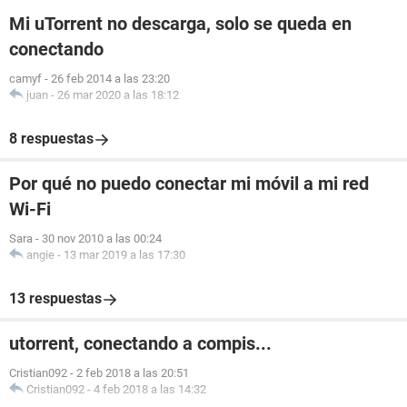
Mi uTorrent no descarga, solo se queda en
conectando
camyf
-
26 feb 2014 a las 23:20
juan
-
26 mar 2020 a las 18:12
8 respuestas
Por qué no puedo conectar mi móvil a mi red
Wi-Fi
Sara
-
30 nov 2010 a las 00:24
angie
-
13 mar 2019 a las 17:30
13 respuestas
utorrent, conectando a compis...
Cristian092
-
2 feb 2018 a las 20:51
Cristian092
-
4 feb 2018 a las 14:32