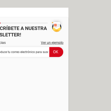
SCRÍBETE A NUESTRA
SLETTER!
cias
Ver un ejemplo