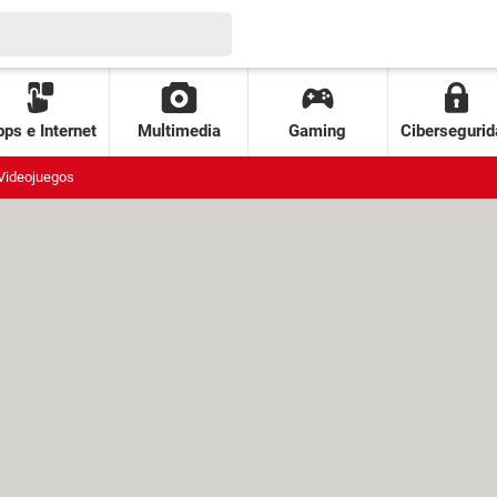
ps e Internet
Multimedia
Gaming
Cibersegurid
Videojuegos