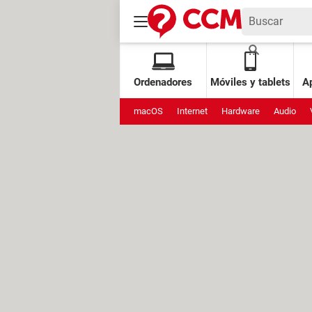
Ordenadores
Móviles y tablets
Ap
macOS
Internet
Hardware
Audio