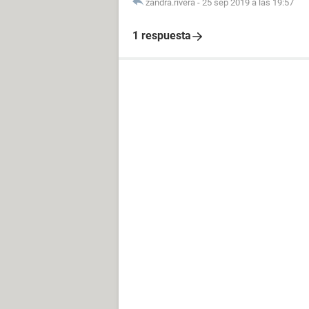
zandra.rivera
-
25 sep 2019 a las 19:57
1 respuesta