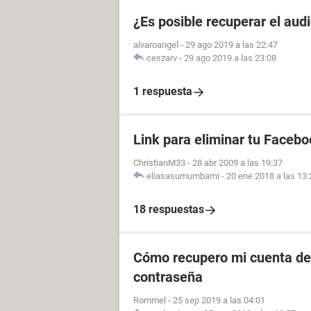
¿Es posible recuperar el aud
alvaroangel
-
29 ago 2019 a las 22:47
ceszarv
-
29 ago 2019 a las 23:08
1 respuesta
Link para eliminar tu Facebo
ChristianM33
-
28 abr 2009 a las 19:37
eliasasumumbami
-
20 ene 2018 a las 13:
18 respuestas
Cómo recupero mi cuenta de 
contraseña
Rommel
-
25 sep 2019 a las 04:01