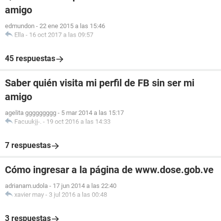
amigo
edmundon
-
22 ene 2015 a las 15:46
Ella
-
16 oct 2017 a las 09:57
45 respuestas
Saber quién visita mi perfil de FB sin ser mi
amigo
agelita ggggggggg
-
5 mar 2014 a las 15:17
Facuukjj-.
-
19 oct 2016 a las 14:33
7 respuestas
Cómo ingresar a la página de www.dose.gob.ve
adrianam.udola
-
17 jun 2014 a las 22:40
xavier may
-
3 jul 2016 a las 00:48
3 respuestas