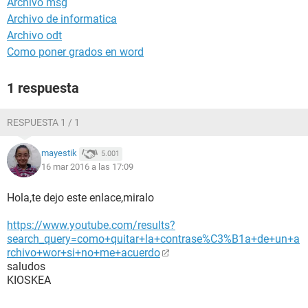
Archivo msg
Archivo de informatica
Archivo odt
Como poner grados en word
1 respuesta
RESPUESTA 1 / 1
mayestik
5.001
16 mar 2016 a las 17:09
Hola,te dejo este enlace,miralo
https://www.youtube.com/results?
search_query=como+quitar+la+contrase%C3%B1a+de+un+a
rchivo+wor+si+no+me+acuerdo
saludos
KIOSKEA