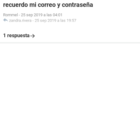
recuerdo mi correo y contraseña
Rommel
-
25 sep 2019 a las 04:01
zandra.rivera
-
25 sep 2019 a las 19:57
1 respuesta