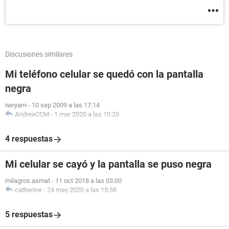
Discusiones similares
Mi teléfono celular se quedó con la pantalla
negra
neryam
-
10 sep 2009 a las 17:14
AndreaCCM
-
1 mar 2020 a las 10:20
4 respuestas
Mi celular se cayó y la pantalla se puso negra
milagros.asmat
-
11 oct 2018 a las 03:00
catherine
-
24 may 2020 a las 15:58
5 respuestas