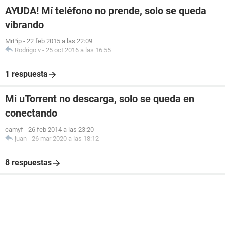
AYUDA! Mí teléfono no prende, solo se queda
vibrando
MrPip
-
22 feb 2015 a las 22:09
Rodrigo v
-
25 oct 2016 a las 16:55
1 respuesta
Mi uTorrent no descarga, solo se queda en
conectando
camyf
-
26 feb 2014 a las 23:20
juan
-
26 mar 2020 a las 18:12
8 respuestas