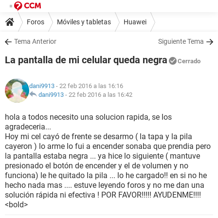
Foros
Móviles y tabletas
Huawei
Tema Anterior
Siguiente Tema
La pantalla de mi celular queda negra
Cerrado
dani9913
- 22 feb 2016 a las 16:16
dani9913
-
22 feb 2016 a las 16:42
hola a todos necesito una solucion rapida, se los
agradeceria...
Hoy mi cel cayó de frente se desarmo ( la tapa y la pila
cayeron ) lo arme lo fui a encender sonaba que prendia pero
la pantalla estaba negra ... ya hice lo siguiente ( mantuve
presionado el botón de encender y el de volumen y no
funciona) le he quitado la pila ... lo he cargado!! en si no he
hecho nada mas .... estuve leyendo foros y no me dan una
solución rápida ni efectiva ! POR FAVOR!!!!! AYUDENME!!!!
<bold>