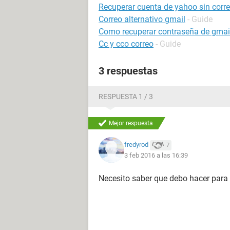
Recuperar cuenta de yahoo sin correo
Correo alternativo gmail
- Guide
Como recuperar contraseña de gmai
Cc y cco correo
- Guide
3 respuestas
RESPUESTA 1 / 3
Mejor respuesta
fredyrod
7
3 feb 2016 a las 16:39
Necesito saber que debo hacer para 