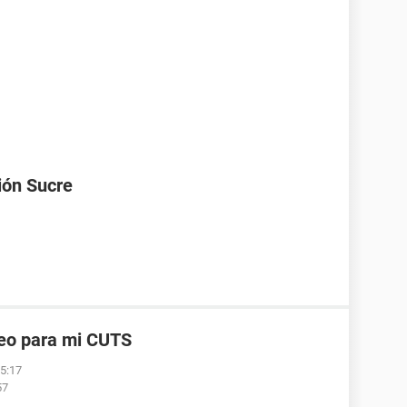
ión Sucre
reo para mi CUTS
05:17
57