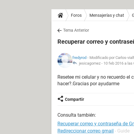
Foros
Mensajerías y chat
Tema Anterior
Recuperar correo y contrase
fredyrod
- Modificado por Carlos-vial
jesicagomez -
10 feb 2016 a las
Resetee mi celular y no recuerdo el 
hacer?.Gracias por ayudarme
Compartir
Consulta también:
Recuperar correo y contraseña de G
Redireccionar correo gmail
- Guide