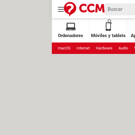
Ordenadores
Móviles y tablets
Ap
macOS
Internet
Hardware
Audio