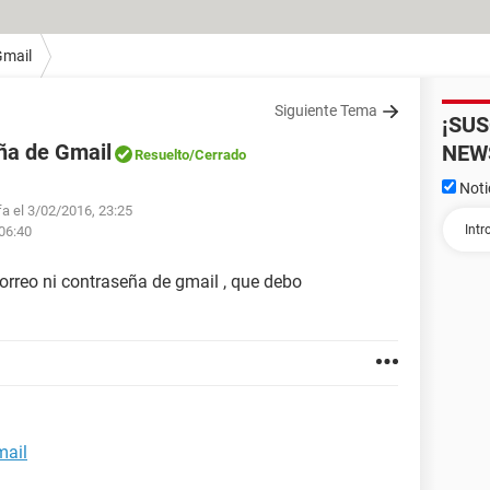
Gmail
Siguiente Tema
¡SU
ña de Gmail
NEW
Resuelto
/Cerrado
Noti
fa el 3/02/2016, 23:25
 06:40
correo ni contraseña de gmail , que debo
mail