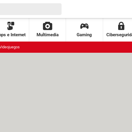
ps e Internet
Multimedia
Gaming
Cibersegurid
Videojuegos