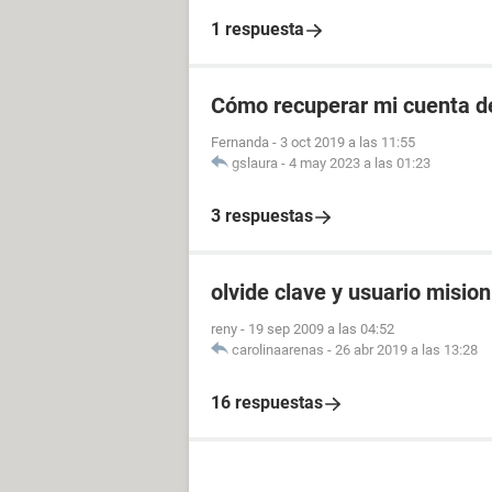
1 respuesta
Cómo recuperar mi cuenta de
Fernanda
-
3 oct 2019 a las 11:55
gslaura
-
4 may 2023 a las 01:23
3 respuestas
olvide clave y usuario misio
reny
-
19 sep 2009 a las 04:52
carolinaarenas
-
26 abr 2019 a las 13:28
16 respuestas