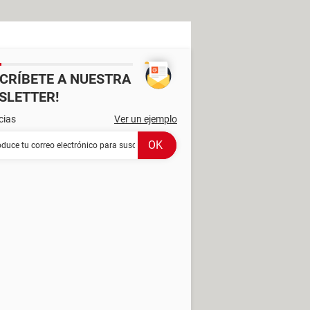
SCRÍBETE A NUESTRA
SLETTER!
cias
Ver un ejemplo