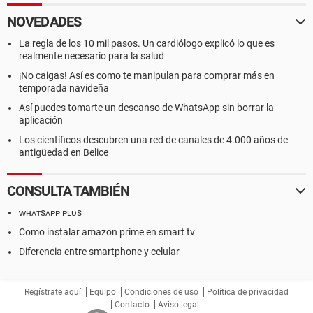
NOVEDADES
La regla de los 10 mil pasos. Un cardiólogo explicó lo que es
realmente necesario para la salud
¡No caigas! Así es como te manipulan para comprar más en
temporada navideña
Así puedes tomarte un descanso de WhatsApp sin borrar la
aplicación
Los científicos descubren una red de canales de 4.000 años de
antigüedad en Belice
CONSULTA TAMBIÉN
ᴡʜᴀᴛsᴀᴘᴘ ᴘʟᴜs
Como instalar amazon prime en smart tv
Diferencia entre smartphone y celular
Regístrate aquí
Equipo
Condiciones de uso
Política de privacidad
Contacto
Aviso legal