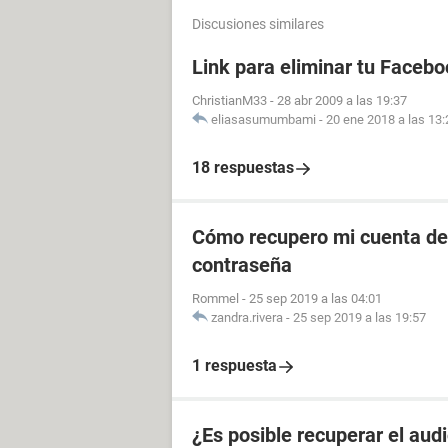
Discusiones similares
Link para eliminar tu Facebo
ChristianM33
-
28 abr 2009 a las 19:37
eliasasumumbami
-
20 ene 2018 a las 13:
18 respuestas
Cómo recupero mi cuenta de 
contraseña
Rommel
-
25 sep 2019 a las 04:01
zandra.rivera
-
25 sep 2019 a las 19:57
1 respuesta
¿Es posible recuperar el aud