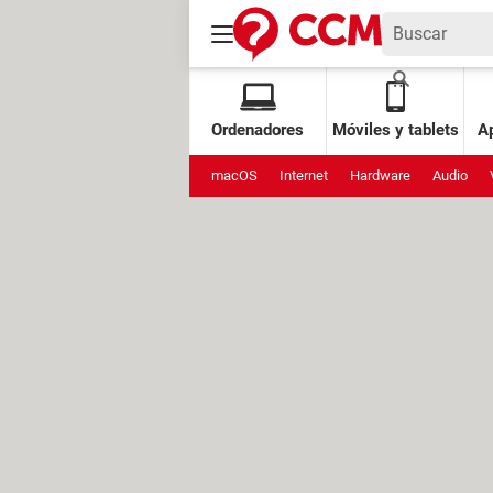
Ordenadores
Móviles y tablets
Ap
macOS
Internet
Hardware
Audio