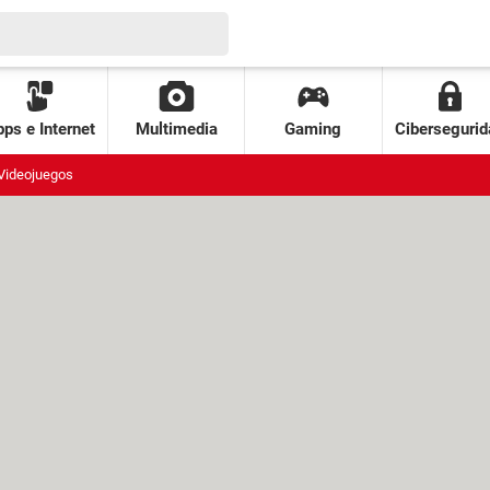
ps e Internet
Multimedia
Gaming
Cibersegurid
Videojuegos