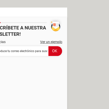
SCRÍBETE A NUESTRA
SLETTER!
cias
Ver un ejemplo