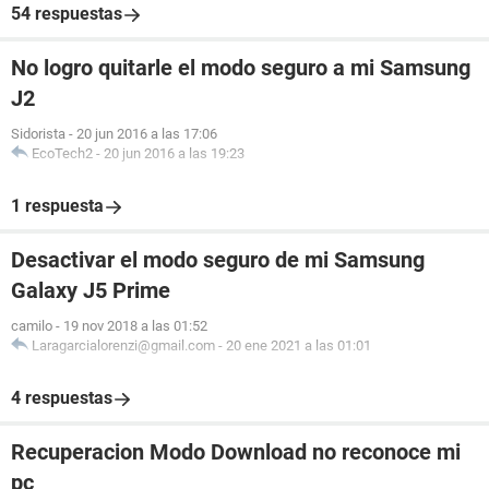
54 respuestas
No logro quitarle el modo seguro a mi Samsung
J2
Sidorista
-
20 jun 2016 a las 17:06
EcoTech2
-
20 jun 2016 a las 19:23
1 respuesta
Desactivar el modo seguro de mi Samsung
Galaxy J5 Prime
camilo
-
19 nov 2018 a las 01:52
Laragarcialorenzi@gmail.com
-
20 ene 2021 a las 01:01
4 respuestas
Recuperacion Modo Download no reconoce mi
pc