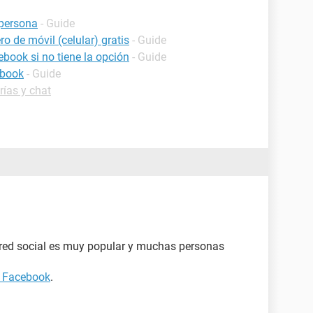
persona
- Guide
o de móvil (celular) gratis
- Guide
book si no tiene la opción
- Guide
ebook
- Guide
ías y chat
red social es muy popular y muchas personas
 Facebook
.