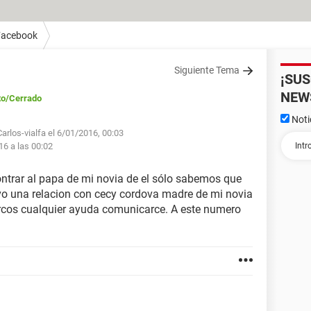
Facebook
Siguiente Tema
¡SU
NEW
to
/Cerrado
Noti
arlos-vialfa el 6/01/2016, 00:03
16 a las 00:02
ntrar al papa de mi novia de el sólo sabemos que
vo una relacion con cecy cordova madre de mi novia
arcos cualquier ayuda comunicarce. A este numero