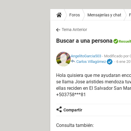
Foros
Mensajerías y chat
Tema Anterior
Buscar a una persona
Resuel
AngelitoGarcia503
- Modificado por C
Carlos Villagómez
-
6 ene 20
Hola quisiera que me ayudaran enco
se llama Jose aristides mendoza tu
ellas reciden en El Salvador San M
+503758***81
Compartir
Consulta también: