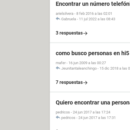
Encontrar un número telefóni
arielsilvera
-
8 feb 2016 a las 02:01
Gabruela
-
11 jul 2022 a las 08:43
3 respuestas
como busco personas en hi5
mafer
-
16 jun 2009 a las 00:27
Jeunitantaleanchingo
-
15 dic 2018 a las 
7 respuestas
Quiero encontrar una perso
pedricos
-
24 jun 2017 a las 17:24
pedricos
-
24 jun 2017 a las 17:31