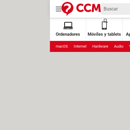
Ordenadores
Móviles y tablets
Ap
macOS
Internet
Hardware
Audio