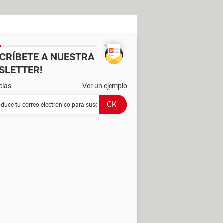
SCRÍBETE A NUESTRA
SLETTER!
cias
Ver un ejemplo