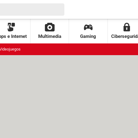
ps e Internet
Multimedia
Gaming
Cibersegurid
Videojuegos