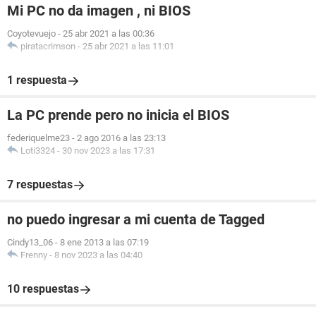
Mi PC no da imagen , ni BIOS
Coyotevuejo
-
25 abr 2021 a las 00:36
piratacrimson
-
25 abr 2021 a las 11:01
1 respuesta
La PC prende pero no inicia el BIOS
federiquelme23
-
2 ago 2016 a las 23:13
Loti3324
-
30 nov 2023 a las 17:31
7 respuestas
no puedo ingresar a mi cuenta de Tagged
Cindy13_06
-
8 ene 2013 a las 07:19
Frenny
-
8 nov 2023 a las 04:40
10 respuestas