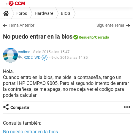
Foros
Hardware
BIOS
Tema Anterior
Siguiente Tema
No puedo entrar en la bios
Resuelto
/Cerrado
codime
- 8 dic 2015 a las 15:47
R2D2_WD
-
9 dic 2015 a las 14:35
Hola,
Cuando entro en la bios, me pide la contraseña, tengo un
portatil HP COMPAQ 9005, Pero al segundo intento de entrar
la contrañesa, se me apaga, no me deja ver el codigo para
poderla calcular
Compartir
Consulta también:
No puedo entrar en la bios