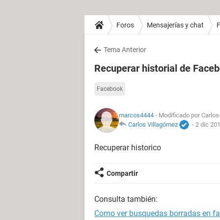
Foros
Mensajerías y chat
Tema Anterior
Recuperar historial de Face
Facebook
marcos4444
- Modificado por Carlos-
Carlos Villagómez
-
2 dic 201
Recuperar historico
Compartir
Consulta también:
Como ver busquedas borradas en f