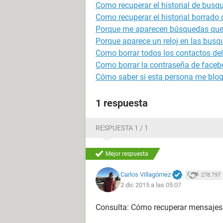
Como recuperar el historial de bus
Como recuperar el historial borrado
Porque me aparecen búsquedas que
Porque aparece un reloj en las bus
Como borrar todos los contactos de
Como borrar la contraseña de faceb
Cómo saber si esta persona me bloq
1 respuesta
RESPUESTA 1 / 1
Mejor respuesta
Carlos Villagómez
278.797
2 dic 2015 a las 05:07
Consulta: Cómo recuperar mensajes