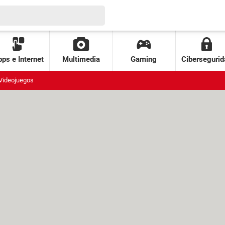
ps e Internet
Multimedia
Gaming
Cibersegurid
Videojuegos