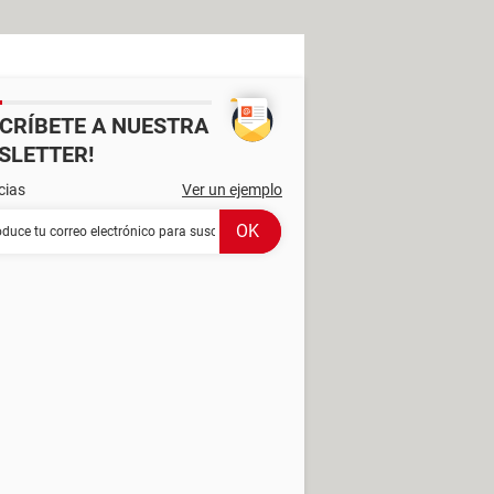
SCRÍBETE A NUESTRA
SLETTER!
cias
Ver un ejemplo