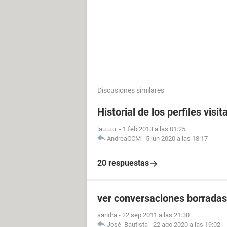
Discusiones similares
Historial de los perfiles vis
lau.u.u.
-
1 feb 2013 a las 01:25
AndreaCCM
-
5 jun 2020 a las 18:17
20 respuestas
ver conversaciones borrada
sandra
-
22 sep 2011 a las 21:30
José_Bautista
-
22 ago 2020 a las 19:02