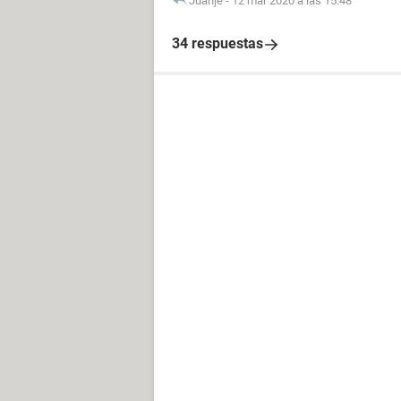
Juanje
-
12 mar 2020 a las 15:48
34 respuestas