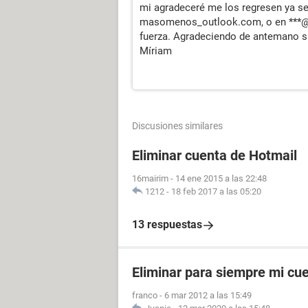
mi agradeceré me los regresen ya se
masomenos_outlook.com, o en ***@**
fuerza. Agradeciendo de antemano su
Míriam
Discusiones similares
Eliminar cuenta de Hotmail
16mairim
-
14 ene 2015 a las 22:48
1212
-
18 feb 2017 a las 05:20
13 respuestas
Eliminar para siempre mi cu
franco
-
6 mar 2012 a las 15:49