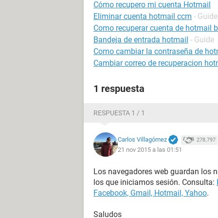
Cómo recupero mi cuenta Hotmail
Eliminar cuenta hotmail ccm
- Guide
Como recuperar cuenta de hotmail 
Bandeja de entrada hotmail
- Guide
Como cambiar la contraseña de hot
Cambiar correo de recuperacion hot
1 respuesta
RESPUESTA 1 / 1
Carlos Villagómez
278.797
21 nov 2015 a las 01:51
Los navegadores web guardan los no
los que iniciamos sesión. Consulta:
Facebook, Gmail, Hotmail, Yahoo
.
Saludos