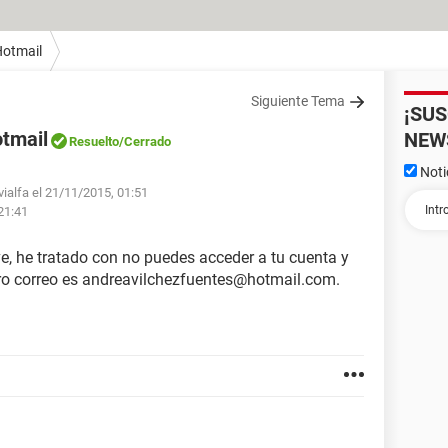
otmail
Siguiente Tema
¡SU
tmail
NEW
Resuelto
/Cerrado
Noti
vialfa el 21/11/2015, 01:51
21:41
ve, he tratado con no puedes acceder a tu cuenta y
ro correo es andreavilchezfuentes@hotmail.com.