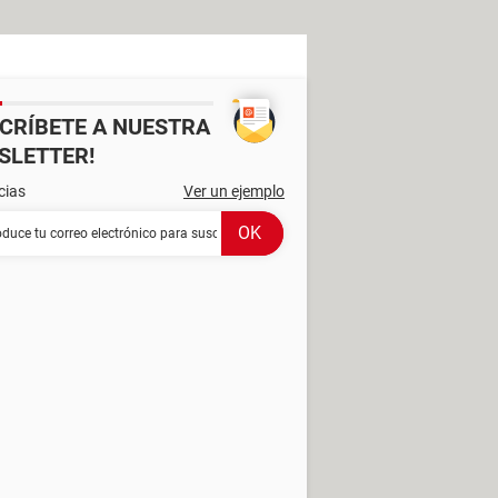
SCRÍBETE A NUESTRA
SLETTER!
cias
Ver un ejemplo