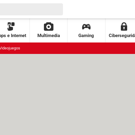
ps e Internet
Multimedia
Gaming
Cibersegurid
Videojuegos