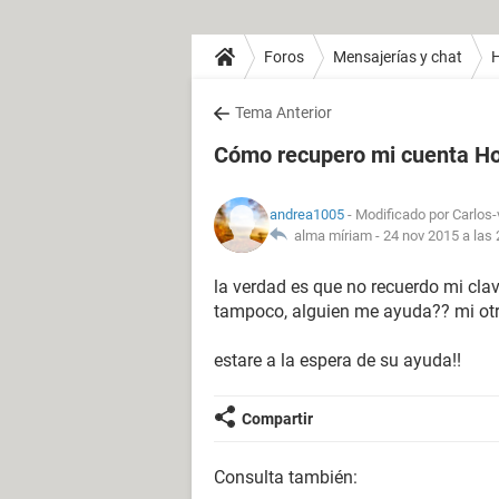
Foros
Mensajerías y chat
H
Tema Anterior
Cómo recupero mi cuenta Ho
andrea1005
- Modificado por Carlos-
alma míriam -
24 nov 2015 a las 
la verdad es que no recuerdo mi cla
tampoco, alguien me ayuda?? mi ot
estare a la espera de su ayuda!!
Compartir
Consulta también: