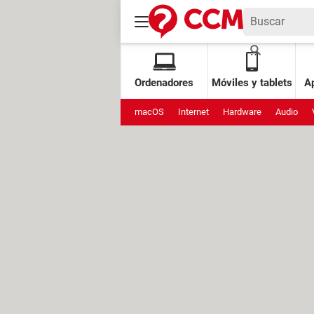
Ordenadores
Móviles y tablets
Ap
macOS
Internet
Hardware
Audio