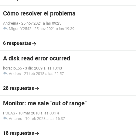
Cómo resolver el problema
Andreina
-
25 nov 2021 a las 09:25
MiguelY2542
-
25 nov 2021 a las 19:39
6 respuestas
A disk read error ocurred
horacio_56
-
3 dic 2009 a las 10:43
Andres
-
21 feb 2018 a las 22:57
28 respuestas
Monitor: me sale "out of range"
POLAS
-
10 mar 2010 a las 00:14
Antares
-
10 feb 2023 a las 16:37
18 respuestas