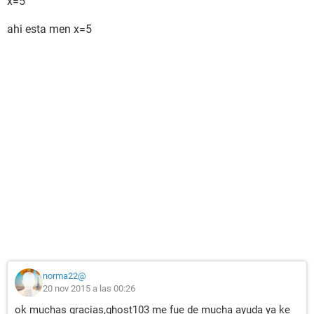
x=5
ahi esta men x=5
norma22@
20 nov 2015 a las 00:26
ok muchas gracias,ghost103 me fue de mucha ayuda ya ke