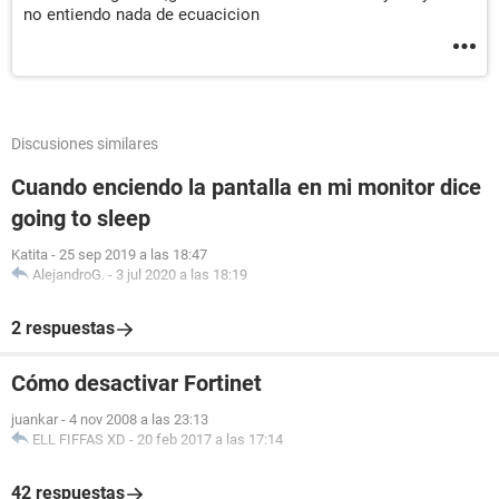
no entiendo nada de ecuacicion
Discusiones similares
Cuando enciendo la pantalla en mi monitor dice
going to sleep
Katita
-
25 sep 2019 a las 18:47
AlejandroG.
-
3 jul 2020 a las 18:19
2 respuestas
Cómo desactivar Fortinet
juankar
-
4 nov 2008 a las 23:13
ELL FIFFAS XD
-
20 feb 2017 a las 17:14
42 respuestas