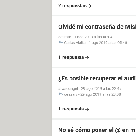
2 respuestas
Olvidé mi contraseña de Mis
delimar
-
1 ago 2019 a las 00:04
Carlos-vialfa
-
1 ago 2019 a las 05:46
1 respuesta
¿Es posible recuperar el aud
alvaroangel
-
29 ago 2019 a las 22:47
ceszarv
-
29 ago 2019 a las 23:08
1 respuesta
No sé cómo poner el @ en mi 