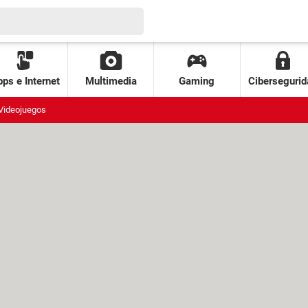
ps e Internet
Multimedia
Gaming
Cibersegurid
Videojuegos