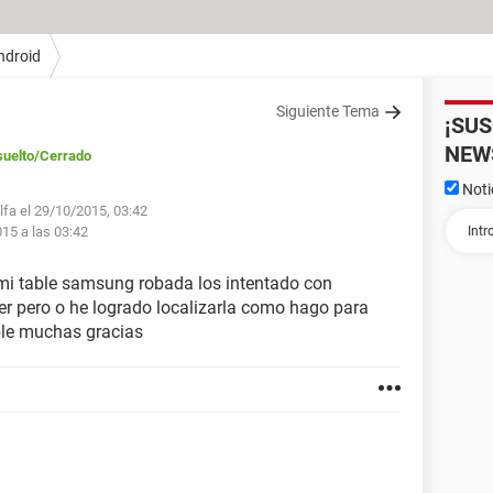
ndroid
Siguiente Tema
¡SU
NEW
uelto
/Cerrado
Noti
lfa el 29/10/2015, 03:42
015 a las 03:42
mi table samsung robada los intentado con
 pero o he logrado localizarla como hago para
ble muchas gracias