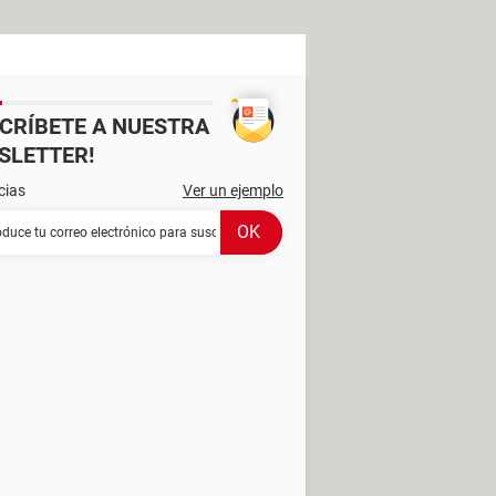
SCRÍBETE A NUESTRA
SLETTER!
cias
Ver un ejemplo