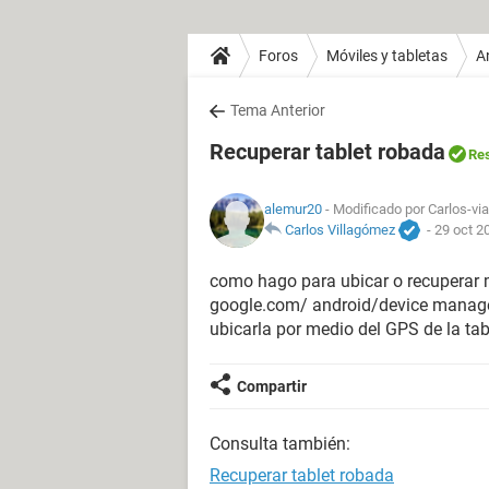
Foros
Móviles y tabletas
A
Tema Anterior
Recuperar tablet robada
Res
alemur20
- Modificado por Carlos-via
Carlos Villagómez
-
29 oct 2
como hago para ubicar o recuperar 
google.com/ android/device manager
ubicarla por medio del GPS de la ta
Compartir
Consulta también:
Recuperar tablet robada