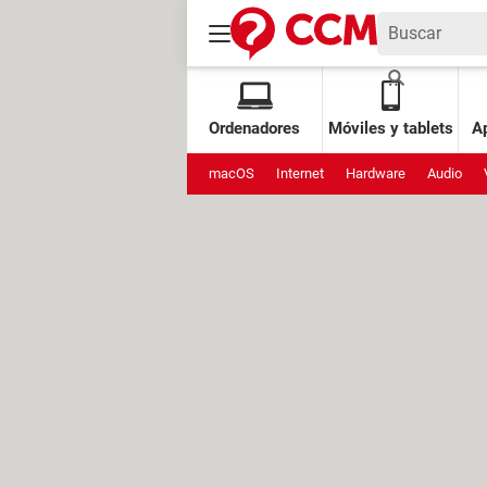
Ordenadores
Móviles y tablets
Ap
macOS
Internet
Hardware
Audio