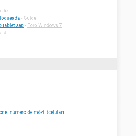
uide
bloqueada
- Guide
 tablet sep
-
Foro Windows 7
oid
r el número de móvil (celular)