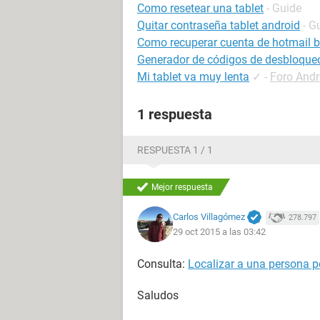
Como resetear una tablet
- Guide
Quitar contraseña tablet android
- G
Como recuperar cuenta de hotmail 
Generador de códigos de desbloqueo
Mi tablet va muy lenta
✓
-
Foro Andr
1 respuesta
RESPUESTA 1 / 1
Mejor respuesta
Carlos Villagómez
278.797
29 oct 2015 a las 03:42
Consulta:
Localizar a una persona po
Saludos