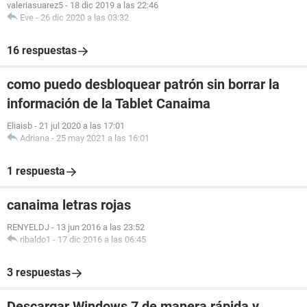
valeriasuarez5
-
18 dic 2019 a las 22:46
Eve
-
26 dic 2020 a las 03:32
16 respuestas
como puedo desbloquear patrón sin borrar la
información de la Tablet Canaima
Eliaisb
-
21 jul 2020 a las 17:01
Adriana
-
25 may 2021 a las 16:01
1 respuesta
canaima letras rojas
RENYELDJ
-
13 jun 2016 a las 23:52
ribaldo1
-
17 dic 2016 a las 06:45
3 respuestas
Descargar Windows 7 de manera rápida y