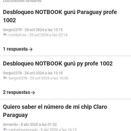
Discusiones similares
Desbloqueo NOTBOOK gurú Paraguay profe
1002
Sergio2378
-
24 oct 2024 a las 13:15
ccmbot-es
-
25 oct 2024 a las 22:14
1 respuesta
Desbloqueo NOTBOOK gurú py profe 1002
Sergio2378
-
24 oct 2024 a las 13:10
Sergio2378
-
25 oct 2024 a las 16:38
2 respuestas
Quiero saber el número de mi chip Claro
Paraguay
Armando
-
8 abr 2020 a las 01:32
carloslopezjurado
-
8 abr 2020 a las 16:13