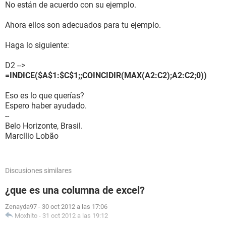
No están de acuerdo con su ejemplo.
Ahora ellos son adecuados para tu ejemplo.
Haga lo siguiente:
D2 -->
=INDICE($A$1:$C$1;;COINCIDIR(MAX(A2:C2);A2:C2;0))
Eso es lo que querías?
Espero haber ayudado.
--
Belo Horizonte, Brasil.
Marcílio Lobão
Discusiones similares
¿que es una columna de excel?
Zenayda97
-
30 oct 2012 a las 17:06
Moxhito
-
31 oct 2012 a las 19:12