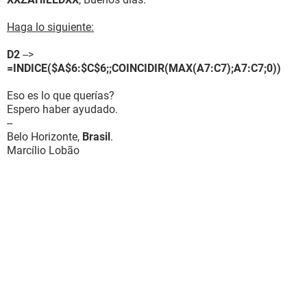
Haga lo siguiente:
D2
-->
=INDICE($A$6:$C$6;;COINCIDIR(MAX(A7:C7);A7:C7;0))
Eso es lo que querías?
Espero haber ayudado.
--
Belo Horizonte,
Brasil
.
Marcílio Lobão