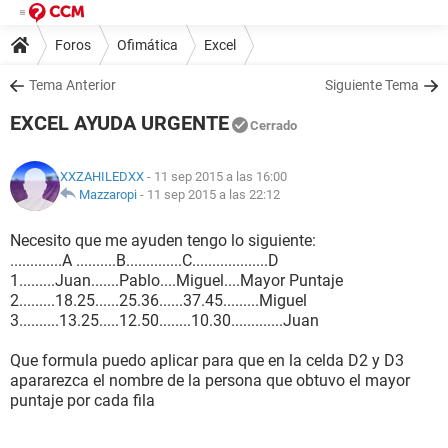
Foros
Ofimática
Excel
Tema Anterior
Siguiente Tema
EXCEL AYUDA URGENTE
Cerrado
XXZAHILEDXX
- 11 sep 2015 a las 16:00
Mazzaropi
-
11 sep 2015 a las 22:12
Necesito que me ayuden tengo lo siguiente:
.............A ..........B..............C...................D
1.........Juan.......Pablo....Miguel....Mayor Puntaje
2.........18.25......25.36......37.45.........Miguel
3..........13.25.....12.50........10.30.............Juan
Que formula puedo aplicar para que en la celda D2 y D3
apararezca el nombre de la persona que obtuvo el mayor
puntaje por cada fila