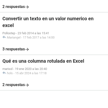
2 respuestas
Convertir un texto en un valor numerico en
excel
Pollostep
-
23 feb 2014 a las 15:41
Mariangel
-
17 feb 2017 a las 14:00
3 respuestas
Qué es una columna rotulada en Excel
marisol
-
19 ene 2020 a las 20:40
hols
-
15 abr 2024 a las 17:18
2 respuestas