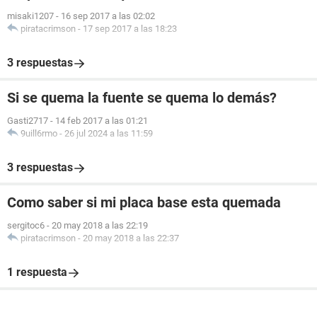
misaki1207
-
16 sep 2017 a las 02:02
piratacrimson
-
17 sep 2017 a las 18:23
3 respuestas
Si se quema la fuente se quema lo demás?
Gasti2717
-
14 feb 2017 a las 01:21
9uill6rmo
-
26 jul 2024 a las 11:59
3 respuestas
Como saber si mi placa base esta quemada
sergitoc6
-
20 may 2018 a las 22:19
piratacrimson
-
20 may 2018 a las 22:37
1 respuesta