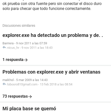
ok prueba con otra fuente pero sin conectar el disco duro
solo para checar que todo funcione correctamente.
Discusiones similares
explorer.exe ha detectado un problema y de. .
Barrrera
-
9 nov 2011 a las 07:59
nicus_hr
-
9 nov 2011 a las 18:43
1 respuesta
Problemas con explorer.exe y abrir ventanas
maikhol
-
5 mar 2009 a las 14:43
lobosro810gmail.com
-
13 feb 2018 a las 08:54
73 respuestas
Mi placa base se quemó