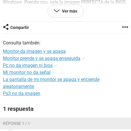
Windows. Prendo cpu, sale la imagen PERFECTA de la BIOS,
luego un pantallazo negro con lineas azules horizontales y
Ver más
luego aparece el logo de Windows con su W bastante
borrosa o distorcionada. Al momento de llegar al escritorio,
el monitor se pone gestion alim y se apaga. No hay forma de
Compartir
que pueda ver el escritorio.
Consulta también:
Tengo:
I5
Monitor da imagen y se apaga
Nvidia gtx480
Monitor prende y se apaga enseguida
✓
4gb ram
Pc no da imagen ni bios
✓
Placa madre Gygabyte (no recuerdo el modelo)
1tb
Mi monitor no da señal
La pantalla de mi monitor se apaga y enciende
El monitor lo probe en una notebook y anda perfecto, lo
aleatoriamente
mismo con los cables y el adaptador dvi.
Ps3 no da imagen
Cualquier dato gracias de antemano
1 respuesta
RÉPONSE 1 / 1