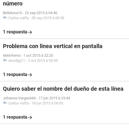
número
Bellaluna10
-
23 sep 2015 à 04:46
Carlos-vialfa
-
30 sep 2015 à 00:59
1 respuesta
Problema con linea vertical en pantalla
666inferno
-
1 oct 2015 à 22:20
davidgg11
-
2 oct 2015 à 00:09
1 respuesta
Quiero saber el nombre del dueño de esta línea
Johanna-Vargas666
-
17 jun 2015 à 23:44
Carlos-vialfa
-
18 jun 2015 à 06:03
1 respuesta