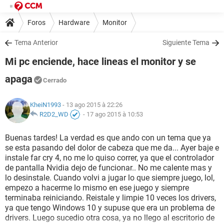
Foros
Hardware
Monitor
Tema Anterior
Siguiente Tema
Mi pc enciende, hace lineas el monitor y se
apaga
Cerrado
KheiN1993
- 13 ago 2015 à 22:26
R2D2_WD
-
17 ago 2015 à 10:53
Buenas tardes! La verdad es que ando con un tema que ya
se esta pasando del dolor de cabeza que me da... Ayer baje e
instale far cry 4, no me lo quiso correr, ya que el controlador
de pantalla Nvidia dejo de funcionar.. No me calente mas y
lo desinstale. Cuando volvi a jugar lo que siempre juego, lol,
empezo a hacerme lo mismo en ese juego y siempre
terminaba reiniciando. Reistale y limpie 10 veces los drivers,
ya que tengo Windows 10 y supuse que era un problema de
drivers. Luego sucedio otra cosa, ya no llego al escritorio de