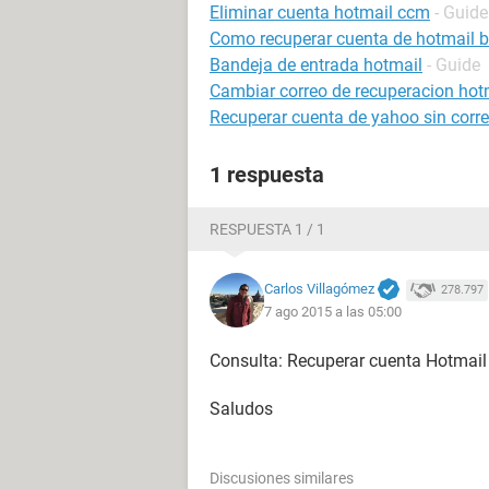
Eliminar cuenta hotmail ccm
- Guide
Como recuperar cuenta de hotmail 
Bandeja de entrada hotmail
- Guide
Cambiar correo de recuperacion hot
Recuperar cuenta de yahoo sin correo
1 respuesta
RESPUESTA 1 / 1
Carlos Villagómez
278.797
7 ago 2015 a las 05:00
Consulta: Recuperar cuenta Hotmai
Saludos
Discusiones similares