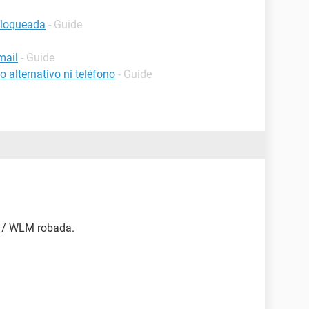
bloqueada
- Guide
mail
- Guide
 alternativo ni teléfono
- Guide
l / WLM robada.