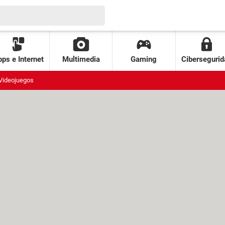
ps e Internet
Multimedia
Gaming
Cibersegurid
Videojuegos