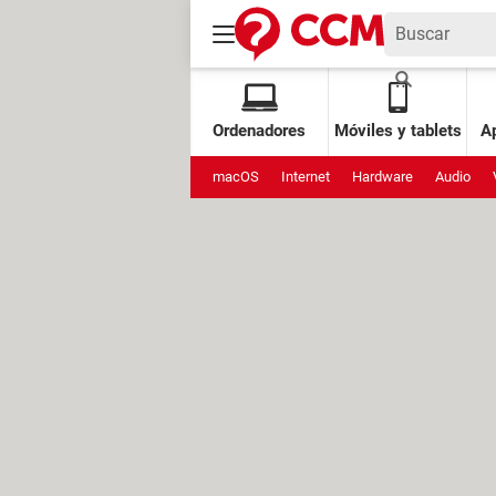
Ordenadores
Móviles y tablets
Ap
macOS
Internet
Hardware
Audio