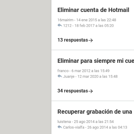
Eliminar cuenta de Hotmail
16mairim
-
14 ene 2015 a las 22:48
1212
-
18 feb 2017 a las 05:20
13 respuestas
Eliminar para siempre mi cu
franco
-
6 mar 2012 a las 15:49
Juanje
-
12 mar 2020 a las 15:48
34 respuestas
Recuperar grabación de una
luistena
-
25 ago 2014 a las 21:54
Carlos-vialfa
-
26 ago 2014 a las 04:13