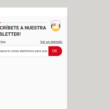
SCRÍBETE A NUESTRA
SLETTER!
cias
Ver un ejemplo