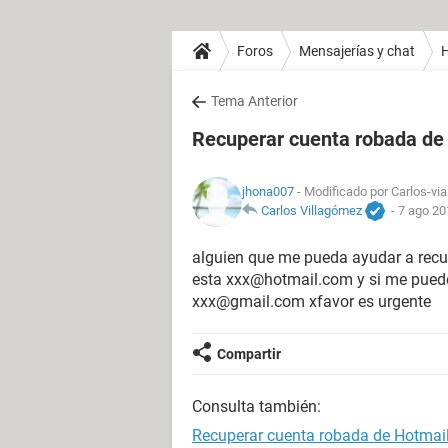
Foros
Mensajerías y chat
H
Tema Anterior
Recuperar cuenta robada de
jhona007
- Modificado por Carlos-via
Carlos Villagómez
-
7 ago 20
alguien que me pueda ayudar a recu
esta xxx@hotmail.com y si me puede
xxx@gmail.com xfavor es urgente
Compartir
Consulta también:
Recuperar cuenta robada de Hotmai