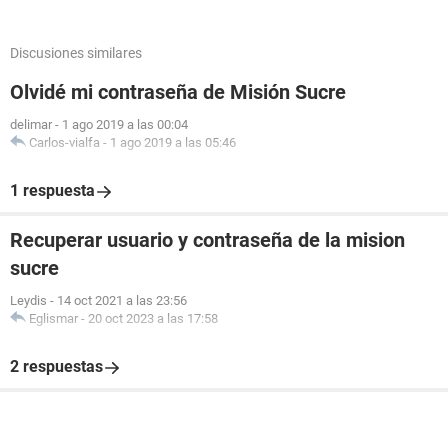
Discusiones similares
Olvidé mi contraseña de Misión Sucre
delimar
-
1 ago 2019 a las 00:04
Carlos-vialfa
-
1 ago 2019 a las 05:46
1 respuesta
Recuperar usuario y contraseña de la mision
sucre
Leydis
-
14 oct 2021 a las 23:56
Eglismar
-
20 oct 2023 a las 17:58
2 respuestas