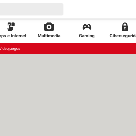
ps e Internet
Multimedia
Gaming
Cibersegurid
Videojuegos