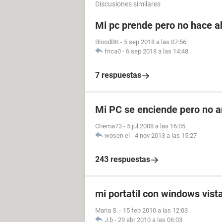
Discusiones similares
Mi pc prende pero no hace 
BloodBK
-
5 sep 2018 a las 07:56
frica0
-
6 sep 2018 a las 14:48
7 respuestas
Mi PC se enciende pero no a
Chema73
-
5 jul 2008 a las 16:05
wosen el
-
4 nov 2013 a las 15:27
243 respuestas
mi portatil con windows vist
Maria S.
-
15 feb 2010 a las 12:03
J.b
-
29 abr 2010 a las 06:03