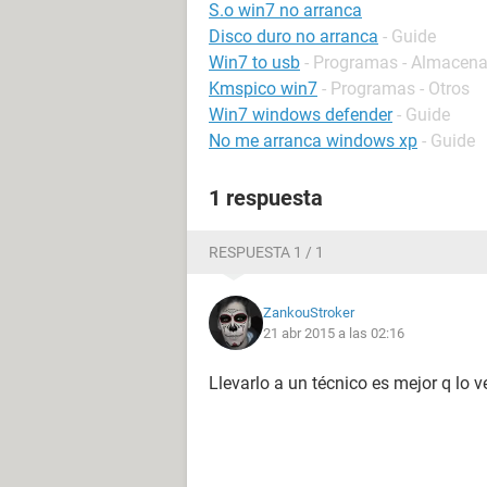
S.o win7 no arranca
Disco duro no arranca
- Guide
Win7 to usb
- Programas - Almacen
Kmspico win7
- Programas - Otros
Win7 windows defender
- Guide
No me arranca windows xp
- Guide
1 respuesta
RESPUESTA 1 / 1
ZankouStroker
21 abr 2015 a las 02:16
Llevarlo a un técnico es mejor q lo v