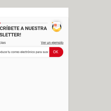
SCRÍBETE A NUESTRA
SLETTER!
cias
Ver un ejemplo