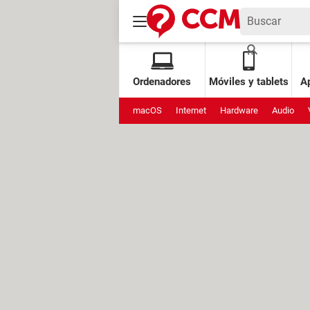
Ordenadores
Móviles y tablets
Ap
macOS
Internet
Hardware
Audio