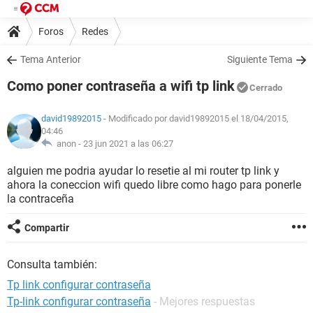
Foros
Redes
Tema Anterior
Siguiente Tema
Como poner contraseña a wifi tp link
Cerrado
david19892015
- Modificado por david19892015 el 18/04/2015,
04:46
anon -
23 jun 2021 a las 06:27
alguien me podria ayudar lo resetie al mi router tp link y
ahora la coneccion wifi quedo libre como hago para ponerle
la contraceña
Compartir
Consulta también:
Tp link configurar contraseña
Tp-link configurar contraseña
- Mejores respuestas