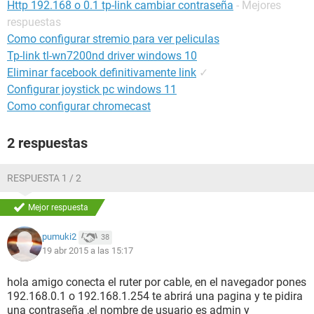
Http 192.168 o 0.1 tp-link cambiar contraseña
- Mejores
respuestas
Como configurar stremio para ver peliculas
Tp-link tl-wn7200nd driver windows 10
Eliminar facebook definitivamente link
✓
Configurar joystick pc windows 11
Como configurar chromecast
2 respuestas
RESPUESTA 1 / 2
Mejor respuesta
pumuki2
38
19 abr 2015 a las 15:17
hola amigo conecta el ruter por cable, en el navegador pones
192.168.0.1 o 192.168.1.254 te abrirá una pagina y te pidira
una contraseña ,el nombre de usuario es admin y