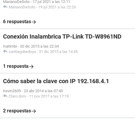
MarianoDeSoto
-
17 jul 2021 a las 12:11
MarianoDeSoto
-
19 jul 2021 a las 22:26
6 respuestas
Conexión Inalambrica TP-Link TD-W8961ND
matimbi
-
30 dic 2015 a las 22:34
santiagobedoya
-
31 dic 2015 a las 14:45
1 respuesta
Cómo saber la clave con IP 192.168.4.1
Kevin2609
-
23 abr 2014 a las 07:40
Claro dom
-
11 nov 2017 a las 17:19
2 respuestas