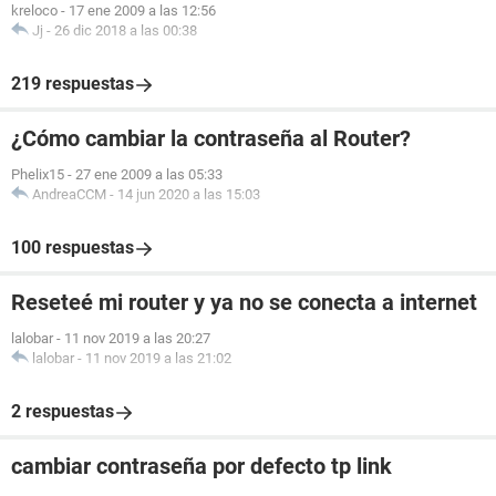
kreloco
-
17 ene 2009 a las 12:56
Jj
-
26 dic 2018 a las 00:38
219 respuestas
¿Cómo cambiar la contraseña al Router?
Phelix15
-
27 ene 2009 a las 05:33
AndreaCCM
-
14 jun 2020 a las 15:03
100 respuestas
Reseteé mi router y ya no se conecta a internet
lalobar
-
11 nov 2019 a las 20:27
lalobar
-
11 nov 2019 a las 21:02
2 respuestas
cambiar contraseña por defecto tp link